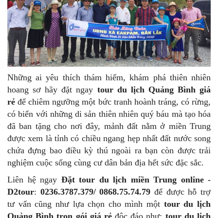
Những ai yêu thích thám hiểm, khám phá thiên nhiên
hoang sơ hãy đặt ngay
tour du lịch Quảng Bình giá
rẻ
để chiêm ngưỡng một bức tranh hoành tráng, có rừng,
có biển với những di sản thiên nhiên quý báu mà tạo hóa
đã ban tặng cho nơi đây, mảnh đất nằm ở miền Trung
được xem là tỉnh có chiều ngang hẹp nhất đất nước song
chứa đựng bao điều kỳ thú ngoài ra bạn còn được trải
nghiệm cuộc sống cùng cư dân bản địa hết sức đặc sắc.
Liên hệ ngay
Đặt tour du lịch miền Trung online -
D2tour
:
0236.3787.379/ 0868.75.74.79
để được hỗ trợ
tư vấn cũng như lựa chọn cho mình một
tour du lịch
Quảng Bình trọn gói giá rẻ
độc đáo như:
tour du lịch