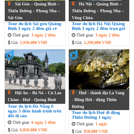
Sài Gòn – Quảng Bình –
Hà Nội – Quảng Bình –
Thiên Đường – Phong Nha –
Thiên Đường – Phong Nha –
Sài Gòn
Vũng Chùa
Tour du lịch Sài gòn Quảng
Tour du lịch Hà Nội Quảng
Bình 3 ngày 2 đêm giá rẻ
Bình 3 ngày 2 đêm trọn gói
Thời gian:
3 ngày 2 đêm
Thời gian:
3 ngày 2 đêm
Giá:
3,950,000 VNĐ
Giá:
3,290,000 VNĐ
Hội An – Bà Nà – Cù Lao
Huế - thánh địa La Vang
Chàm - Huế - Quảng Bình
- Đồng Hới - động Thiên
Tour du lịch Đà Nẵng 6
Đường
ngày 5 đêm hành trình trên
Tour du lịch Huế đi động
đất di sản
Thiên Đường 1 ngày
Thời gian:
6 ngày 5 đêm
Thời gian:
1 ngày
Giá:
6,850,000 VNĐ
Giá:
850,000 VNĐ