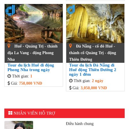
Huế - Quảng Trị - thánh
Đà Nẵng - cố đô Huế -
địa La Vang - động Phong
thành cổ Quảng Trị - động
Nha
Thiên Đường
Tour du lịch Huế đi động
Tour du lịch Đà Nẵng đi
Phong Nha trong ngày
Huế động Thiên Đường 2
ngày 1 đêm
Thời gian:
1
Thời gian:
2 ngày
Giá:
750,000 VNĐ
Giá:
3,050,000 VNĐ
NHÂN VIÊN HỖ TRỢ
Điều hành chung