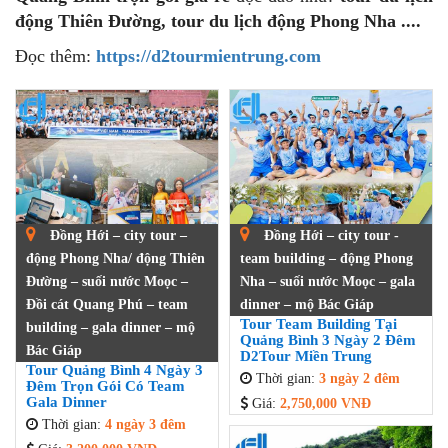
động Thiên Đường, tour du lịch động Phong Nha ....
Đọc thêm:
https://d2tourmientrung.com
Đồng Hới – city tour –
Đồng Hới – city tour -
động Phong Nha/ động Thiên
team building – động Phong
Đường – suối nước Moọc –
Nha – suối nước Moọc – gala
Đồi cát Quang Phú – team
dinner – mộ Bác Giáp
Tour Team Building Tại
building – gala dinner – mộ
Quảng Bình 3 Ngày 2 Đêm
Bác Giáp
D2Tour Miền Trung
Tour Quảng Bình 4 Ngày 3
Thời gian:
3 ngày 2 đêm
Đêm Trọn Gói Có Team
Gala Dinner
Giá:
2,750,000 VNĐ
Thời gian:
4 ngày 3 đêm