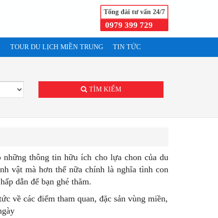
Tổng đài tư vấn 24/7
0979 399 729
I
TOUR DU LỊCH MIỀN TRUNG
TIN TỨC
.
TÌM KIẾM
p những thông tin hữu ích cho lựa chon của du
h vật mà hơn thế nữa chính là nghĩa tình con
 hấp dẫn để bạn ghé thăm.
n tức về các điểm tham quan, đặc sản vùng miền,
ngày