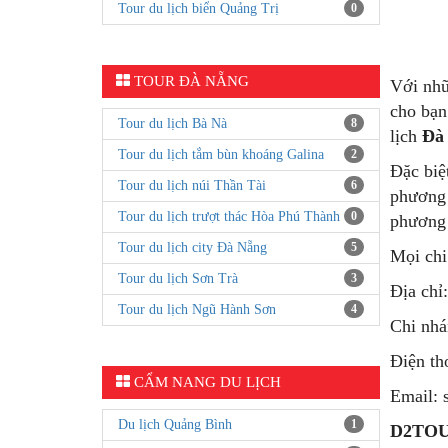
Tour du lịch biển Quảng Trị
0
TOUR ĐÀ NẴNG
Với nhữ
cho bạn
Tour du lịch Bà Nà
8
lịch
Đà 
Tour du lịch tắm bùn khoáng Galina
2
Đặc biệ
Tour du lịch núi Thần Tài
6
phương 
Tour du lịch trượt thác Hòa Phú Thành
0
phương 
Tour du lịch city Đà Nẵng
5
Mọi chi 
Tour du lịch Sơn Trà
3
Địa chỉ
Tour du lịch Ngũ Hành Sơn
4
Chi nh
Điện th
CẨM NANG DU LỊCH
Email: 
Du lịch Quảng Bình
1
D2TOU