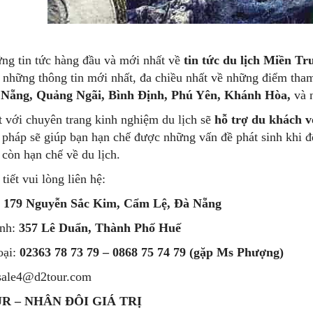
ng tin tức hàng đầu và mới nhất về
tin tức du lịch Miền Tr
 những thông tin mới nhất, đa chiều nhất về những điểm tha
Nẵng, Quảng Ngãi, Bình Định, Phú Yên, Khánh Hòa,
và n
t với chuyên trang kinh nghiệm du lịch sẽ
hỗ trợ du khách v
pháp sẽ giúp bạn hạn chế được những vấn đề phát sinh khi đế
còn hạn chế về du lịch.
tiết vui lòng liên hệ:
:
179 Nguyễn Sắc Kim, Cẩm Lệ, Đà Nẵng
ánh:
357 Lê Duẩn, Thành Phố Huế
oại:
02363 78 73 79 – 0868 75 74 79 (gặp Ms Phượng)
sale4@d2tour.com
R – NHÂN ĐÔI GIÁ TRỊ