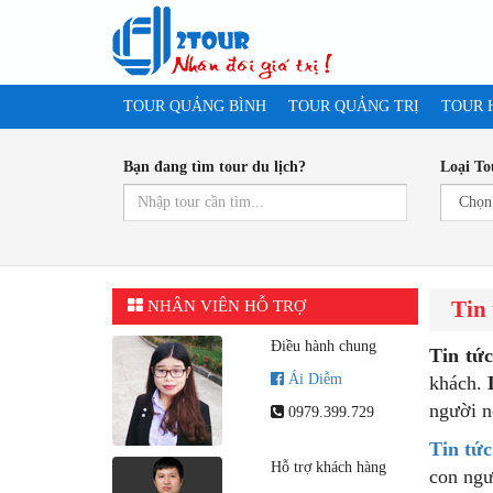
TOUR QUẢNG BÌNH
TOUR QUẢNG TRỊ
TOUR 
Bạn đang tìm tour du lịch?
Loại To
Tin
NHÂN VIÊN HỖ TRỢ
Điều hành chung
Tin
tức
Ái Diễm
khách.
người n
0979.399.729
Tin tức
Hỗ trợ khách hàng
con ngư