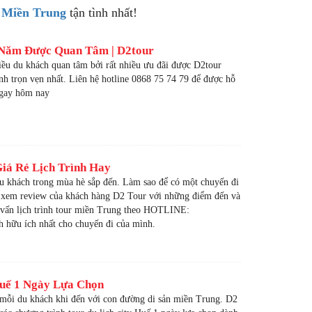
h Miền Trung
tận tình nhất!
 Năm Được Quan Tâm | D2tour
ều du khách quan tâm bởi rất nhiều ưu đãi được D2tour
h trọn vẹn nhất. Liên hệ hotline 0868 75 74 79 để được hỗ
 ngay hôm nay
iá Rẻ Lịch Trình Hay
du khách trong mùa hè sắp đến. Làm sao để có một chuyến đi
g xem review của khách hàng D2 Tour với những điểm đến và
ư vấn lịch trình tour miền Trung theo HOTLINE:
h hữu ích nhất cho chuyến đi của mình.
Huế 1 Ngày Lựa Chọn
a mỗi du khách khi đến với con đường di sản miền Trung. D2