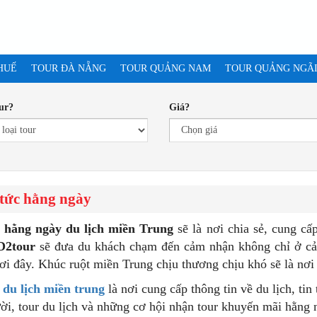
HUẾ
TOUR ĐÀ NẴNG
TOUR QUẢNG NAM
TOUR QUẢNG NGÃ
ur?
Giá?
 tức hằng ngày
 hằng ngày du lịch miền Trung
sẽ là nơi chia sẻ, cung cấ
D2tour
sẽ đưa du khách chạm đến cảm nhận không chỉ ở cản
ơi đây. Khúc ruột miền Trung chịu thương chịu khó sẽ là nơi
 du lịch miền trung
là nơi cung cấp thông tin về du lịch, ti
ời, tour du lịch và những cơ hội nhận tour khuyến mãi hằng 