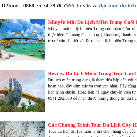
 D2tour - 0868.75.74.79 đ
ể được tư vấn và
đặt tour du lịc
Khuyến Mãi Du Lịch Miền Trung Cuối
Khuyến mãi du lịch miền Trung cuối năm được nhi
thực hiện để mang đến cho quý khách một hành trìn
trợ tư vấn chi tiết và đặt tour du lịch miền Trung
Review Du Lịch Miền Trung Trọn Gói G
Du lịch miền trung đang là điểm đến hấp dẫn với 
hoàn hảo, đầy cảm xúc và trọn vẹn nhất. Hãy cùn
lịch trình chuẩn. Hoặc liên hệ ngay chuyên viên t
0941.292.879 để nhận được những thông tin du lịc
Các Chương Trình Tour Du Lịch City 
Tour du lịch đi Huế luôn là lựa chọn hàng đầu củ