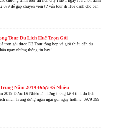
 các chương trình tour du lịch city Huế 1 ngày lựa chọn dành
92 879 để gặp chuyên viên tư vấn tour đi Huế dành cho bạn
ng Tour Du Lịch Huế Trọn Gói
uế trọn gói được D2 Tour tổng hợp và giới thiệu đến du
ận ngay những thông tin hay !
 Trung Năm 2019 Được Đi Nhiều
 2019 Được Đi Nhiều là những thống kê 4 tỉnh du lịch
lịch miền Trung đừng ngần ngại gọi ngay hotline: 0979 399