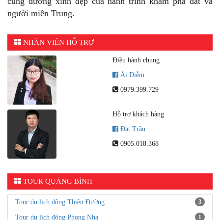
cung đường xinh đẹp của hành trình khám phá đất và
người miền Trung.
NHÂN VIÊN HỖ TRỢ
Điều hành chung
Ái Diễm
0979.399.729
Hỗ trợ khách hàng
Đạt Trần
0905.018.368
TOUR QUẢNG BÌNH
Tour du lịch động Thiên Đường
3
Tour du lịch động Phong Nha
1