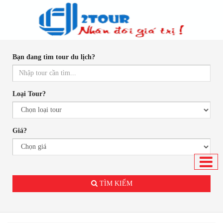
Bạn đang tìm tour du lịch?
Loại Tour?
Giá?
.
TÌM KIẾM