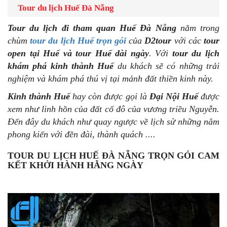
Tour du lịch Huế Đà Nẵng
Tour
du lịch đi tham quan Huế Đà Nẵng
nằm trong
chùm
tour du lịch Huế trọn gói
của
D2tour
với các
tour
open tại Huế và tour Huế dài ngày
. Với
tour du lịch
khám phá kinh thành Huế
du khách sẽ có những trải
nghiệm và khám phá thú vị tại mảnh đất thiền kinh này.
Kinh thành Huế
hay còn được gọi là
Đại Nội Huế
được
xem như linh hồn của đất cố đô của vương triều Nguyễn.
Đến đây du khách như quay ngược về lịch sử những năm
phong kiến với đền đài, thành quách ....
TOUR DU LỊCH HUẾ ĐÀ NẴNG TRỌN GÓI CAM
KẾT KHỞI HÀNH HẰNG NGÀY