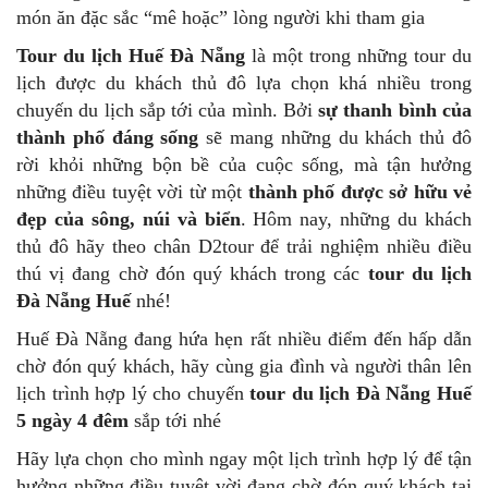
món ăn đặc sắc “mê hoặc” lòng người khi tham gia
Tour du lịch Huế Đà Nẵng
là một trong những tour du
lịch được du khách thủ đô lựa chọn khá nhiều trong
chuyến du lịch sắp tới của mình. Bởi
sự thanh bình của
thành phố đáng sống
sẽ mang những du khách thủ đô
rời khỏi những bộn bề của cuộc sống, mà tận hưởng
những điều tuyệt vời từ một
thành phố được sở hữu vẻ
đẹp của sông, núi và biển
. Hôm nay, những du khách
thủ đô hãy theo chân D2tour để trải nghiệm nhiều điều
thú vị đang chờ đón quý khách trong các
tour du lịch
Đà Nẵng Huế
nhé!
Huế Đà Nẵng đang hứa hẹn rất nhiều điểm đến hấp dẫn
chờ đón quý khách, hãy cùng gia đình và người thân lên
lịch trình hợp lý cho chuyến
tour du lịch Đà Nẵng Huế
5 ngày 4 đêm
sắp tới nhé
Hãy lựa chọn cho mình ngay một lịch trình hợp lý để tận
hưởng những điều tuyệt vời đang chờ đón quý khách tại