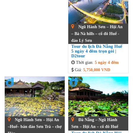
Ngũ Hành Sơn – Hội An
– Bà Nà hills – cố đô Huế -
đảo Lý Sơn
Tour du lịch Đà Nẵng Huế
5 ngày 4 đêm trọn gói |
D2tour
Thời gian:
5 ngày 4 đêm
Giá:
5,750,000 VNĐ
Ngũ Hành Sơn – Hội An
Đà Nẵng – Ngũ Hành
–Huế– bán đảo Sơn Trà – chợ
Sơn – Hội An – cố đô Huế