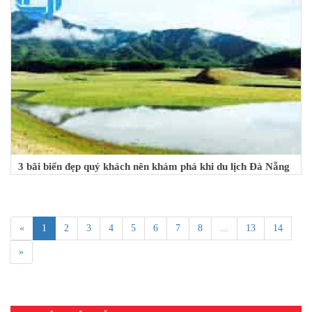
3 bãi biển đẹp quý khách nên khám phá khi du lịch Đà Nẵng
«
1
2
3
4
5
6
7
8
...
13
14
»