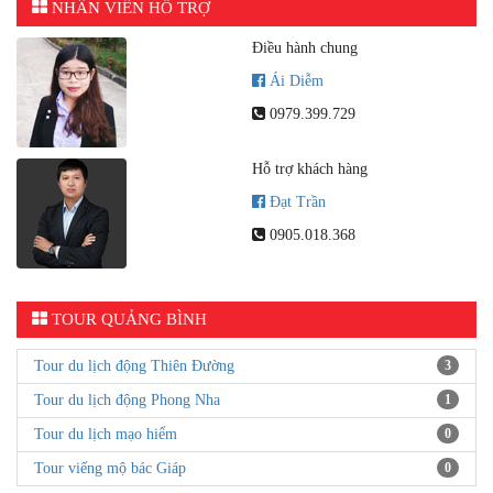
NHÂN VIÊN HỖ TRỢ
Điều hành chung
Ái Diễm
0979.399.729
Hỗ trợ khách hàng
Đạt Trần
0905.018.368
TOUR QUẢNG BÌNH
Tour du lịch động Thiên Đường
3
Tour du lịch động Phong Nha
1
Tour du lịch mạo hiểm
0
Tour viếng mộ bác Giáp
0