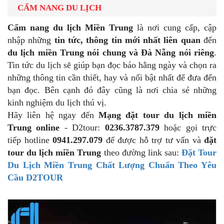
CẨM NANG DU LỊCH
Cẩm
nang du lịch Miền Trung
là nơi cung cấp, cập
nhập những
tin tức, thông tin mới nhất liên quan
đến
du lịch miền Trung nói chung và Đà Nẵng nói riêng
.
Tin tức du lịch sẽ giúp bạn đọc báo hằng ngày và chọn ra
những thông tin cần thiết, hay và nổi bật nhất để đưa đến
bạn đọc. Bên cạnh đó đây cũng là nơi chia sẻ những
kinh nghiệm du lịch thú vị.
Hãy liên hệ ngay đến
Mạng đặt tour du lịch miền
Trung online
- D2tour:
0236.3787.379
hoặc gọi trực
tiếp hotline
0941.297.079
để được hỗ trợ tư vấn và
đặt
tour du lịch miền Trung
theo đường link sau:
Đặt Tour
Du Lịch Miền Trung Chất Lượng Chuẩn Theo Yêu
Cầu D2TOUR