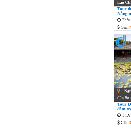
Lao Ch
Tour du
Nẵng m
Thời 
Giá:
7
Ngũ
đảo Sơn
Tour Đ
đêm tr
Thời 
Giá:
3