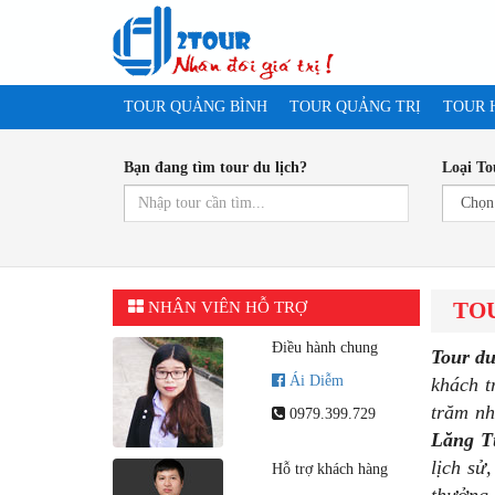
TOUR QUẢNG BÌNH
TOUR QUẢNG TRỊ
TOUR 
Bạn đang tìm tour du lịch?
Loại To
TO
NHÂN VIÊN HỖ TRỢ
Điều hành chung
Tour
du
Ái Diễm
khách t
trăm nh
0979.399.729
Lăng T
lịch sử
Hỗ trợ khách hàng