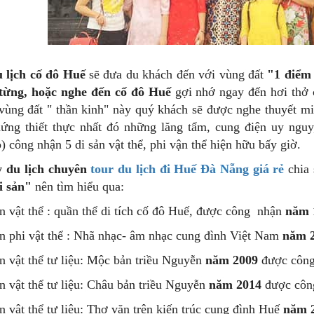
u lịch cố đô Huế
sẽ đưa du khách đến với vùng đất
"1 điểm 
từng, hoặc nghe đến cố đô Huế
gợi nhớ ngay đến hơi thở 
 vùng đất " thần kinh" này quý khách sẽ được nghe thuyết min
ứng thiết thực nhất đó những lăng tẩm, cung điện uy nguy
) công nhận 5 di sản vật thể, phi vận thể hiện hữu bấy giờ.
y du lịch chuyên
tour du lịch đi Huế Đà Nẵng giá rẻ
chia 
i sản"
nên tìm hiểu qua:
ản vật thể : quần thể di tích cố đô Huế, được công nhận
năm 
ản phi vật thể : Nhã nhạc- âm nhạc cung đình Việt Nam
năm 2
ản vật thể tư liệu: Mộc bản triều Nguyễn
năm 2009
được công
ản vật thể tư liệu: Châu bản triều Nguyễn
năm 2014
được côn
ản vật thể tư liệu: Thơ văn trên kiến trúc cung đình Huế
năm 