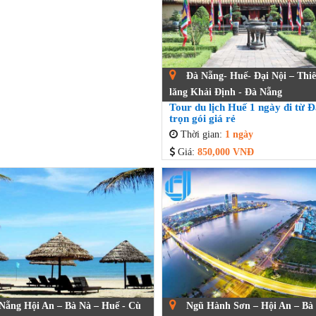
Đà Nẵng- Huế- Đại Nội – Thi
lăng Khải Định - Đà Nẵng
Tour du lịch Huế 1 ngày đi từ 
trọn gói giá rẻ
Thời gian:
1 ngày
Giá:
850,000 VNĐ
Nẵng Hội An – Bà Nà – Huế - Cù
Ngũ Hành Sơn – Hội An – Bà N