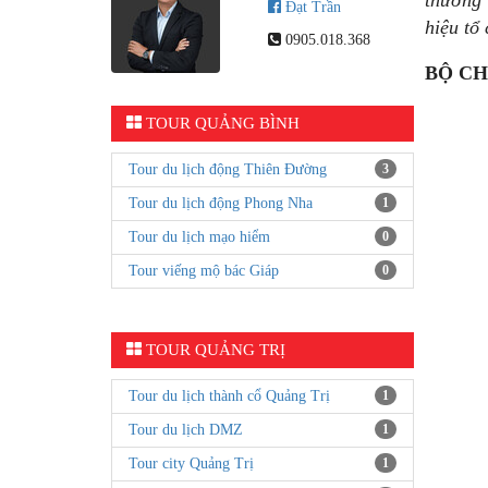
thưởng 
Đạt Trần
hiệu tổ
0905.018.368
BỘ CH
TOUR QUẢNG BÌNH
Tour du lịch động Thiên Đường
3
Tour du lịch động Phong Nha
1
Tour du lịch mạo hiểm
0
Tour viếng mộ bác Giáp
0
TOUR QUẢNG TRỊ
Tour du lịch thành cổ Quảng Trị
1
Tour du lịch DMZ
1
Tour city Quảng Trị
1