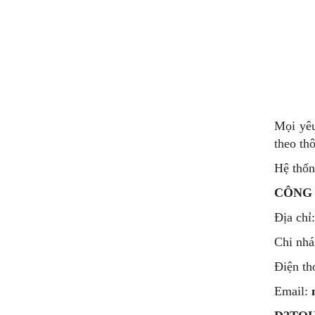
Mọi yê
theo thô
Hệ thốn
CÔNG 
Địa chỉ
Chi nh
Điện th
Email: