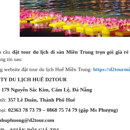
u cầu
đặt tour du lịch di sản Miền Trung trọn gói giá rẻ
ng tin sau:
g website đặt tour du lịch Huế Miền Trung:
https://d2tourm
TY DU LỊCH HUẾ D2TOUR
:
179 Nguyễn Sắc Kim, Cẩm Lệ, Đà Nẵng
ánh:
357 Lê Duẩn, Thành Phố Huế
oại:
02363 78 73 79 – 0868 75 74 79 (gặp Ms Phượng)
nhuphuong@d2tour.com