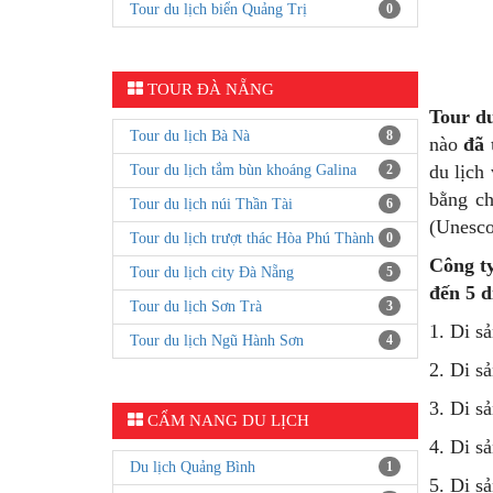
Tour du lịch biển Quảng Trị
0
TOUR ĐÀ NẴNG
Tour d
Tour du lịch Bà Nà
8
nào
đã 
du lịch
Tour du lịch tắm bùn khoáng Galina
2
bằng ch
Tour du lịch núi Thần Tài
6
(Unesco
Tour du lịch trượt thác Hòa Phú Thành
0
Công t
Tour du lịch city Đà Nẵng
5
đến 5 d
Tour du lịch Sơn Trà
3
1. Di s
Tour du lịch Ngũ Hành Sơn
4
2. Di s
3. Di s
CẨM NANG DU LỊCH
4. Di s
Du lịch Quảng Bình
1
5. Di s