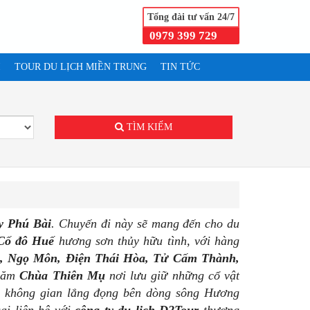
Tổng đài tư vấn 24/7
0979 399 729
I
TOUR DU LỊCH MIỀN TRUNG
TIN TỨC
.
TÌM KIẾM
y Phú Bài
. Chuyến đi này sẽ mang đến cho du
Cố đô Huế
hương sơn thủy hữu tình, với hàng
i, Ngọ Môn, Điện Thái Hòa, Tử Cấm Thành,
thăm
Chùa Thiên Mụ
nơi lưu giữ những cổ vật
đến không gian lắng đọng bên dòng sông Hương