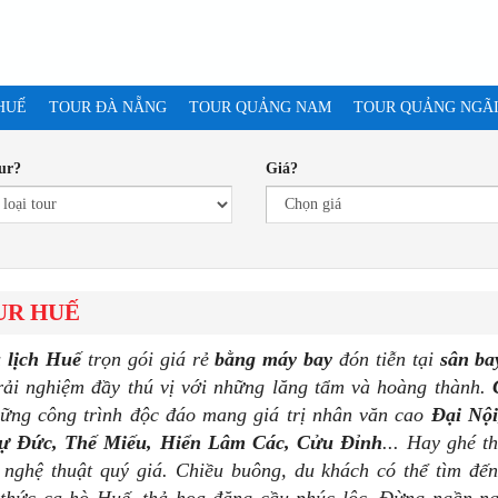
HUẾ
TOUR ĐÀ NẴNG
TOUR QUẢNG NAM
TOUR QUẢNG NGÃ
ur?
Giá?
UR HUẾ
 lịch Huế
trọn gói giá rẻ
bằng máy bay
đón tiễn tại
sân ba
rải nghiệm đầy thú vị với những lăng tẩm và hoàng thành.
ững công trình độc đáo mang giá trị nhân văn cao
Đại Nộ
ự Đức, Thế Miếu, Hiển Lâm Các, Cửu Đỉnh
... Hay ghé 
, nghệ thuật quý giá. Chiều buông, du khách có thể tìm 