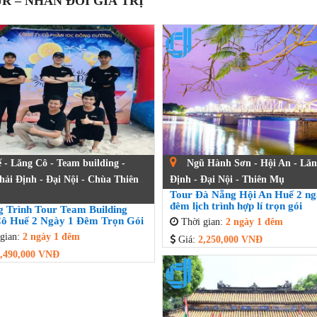
R – NHÂN ĐÔI GIÁ TRỊ
- Lăng Cô - Team building -
Ngũ Hành Sơn - Hội An - Lăn
ải Định - Đại Nội - Chùa Thiên
Định - Đại Nội - Thiên Mụ
Tour Đà Nẵng Hội An Huế 2 ng
đêm lịch trình hợp lí trọn gói
 Trình Tour Team Building
ô Huế 2 Ngày 1 Đêm Trọn Gói
Thời gian:
2 ngày 1 đêm
gian:
2 ngày 1 đêm
Giá:
2,250,000 VNĐ
,490,000 VNĐ