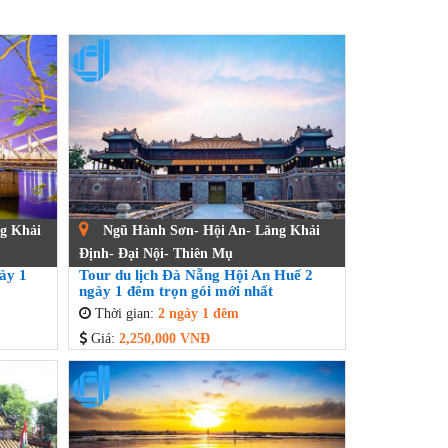
g Khải
Ngũ Hành Sơn- Hội An- Lăng Khải
Định- Đại Nội- Thiên Mụ
ày 1
Tour du lịch Đà Nẵng Hội An Huế 2
ngày 1 đêm trọn gói mới nhất
Thời gian:
2 ngày 1 đêm
Giá:
2,250,000 VNĐ