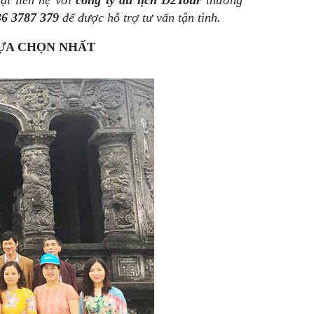
ại liên hệ với
công ty du lịch D2Tour
thương
36 3787 379
để được hỗ trợ tư vấn tận tình.
LỰA CHỌN NHẤT