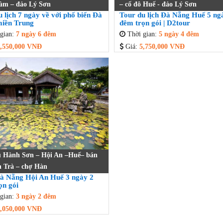
àm – đảo Lý Sơn
– cố đô Huế - đảo Lý Sơn
 lịch 7 ngày về với phố biển Đà
Tour du lịch Đà Nẵng Huế 5 ng
iền Trung
đêm trọn gói | D2tour
gian:
7 ngày 6 đêm
Thời gian:
5 ngày 4 đêm
,550,000 VNĐ
Giá:
5,750,000 VNĐ
 Hành Sơn – Hội An –Huế– bán
 Trà – chợ Hàn
à Nẵng Hội An Huế 3 ngày 2
ọn gói
gian:
3 ngày 2 đêm
,050,000 VNĐ