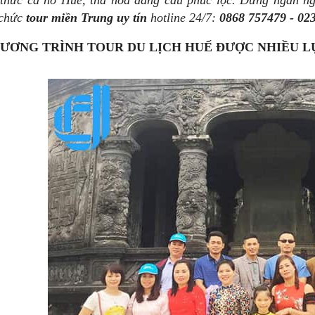
thức ca hò Huế, thả hoa đăng cầu phúc lộc. Đừng ngần ng
 chức
tour miền Trung uy tín
hotline 24/7:
0868 757479
- 02
ƯƠNG TRÌNH TOUR DU LỊCH HUẾ ĐƯỢC NHIỀU 