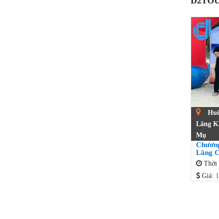
D2TOU
Huế 
Lăng Kh
Mụ
Chương
Lăng C
Thời 
Giá:
1