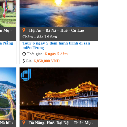
ên Mụ -
Hội An – Bà Nà – Huế - Cù Lao
Chàm – đảo Lý Sơn
Đà Nẵng
Tour 6 ngày 5 đêm hành trình di sản
miền Trung
Thời gian:
6 ngày 5 đêm
Giá:
6,850,000 VNĐ
à hills
Đà Nẵng- Huế- Đại Nội – Thiên Mụ -