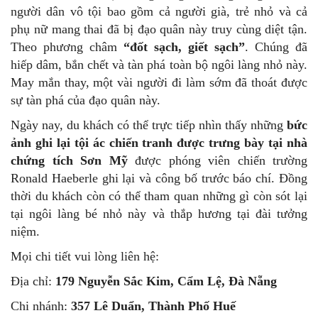
người dân vô tội bao gồm cả người già, trẻ nhỏ và cả
phụ nữ mang thai đã bị đạo quân này truy cùng diệt tận.
Theo phương châm
“đốt sạch, giết sạch”
. Chúng đã
hiếp dâm, bắn chết và tàn phá toàn bộ ngôi làng nhỏ này.
May mắn thay, một vài người đi làm sớm đã thoát được
sự tàn phá của đạo quân này.
Ngày nay, du khách có thể trực tiếp nhìn thấy những
bức
ảnh ghi lại tội ác chiến tranh được trưng bày tại nhà
chứng tích Sơn Mỹ
được phóng viên chiến trường
Ronald Haeberle ghi lại và công bố trước báo chí. Đồng
thời du khách còn có thể tham quan những gì còn sót lại
tại ngôi làng bé nhỏ này và thắp hương tại đài tưởng
niệm.
Mọi chi tiết vui lòng liên hệ:
Địa chỉ:
179 Nguyễn Sắc Kim, Cẩm Lệ, Đà Nẵng
Chi nhánh:
357 Lê Duẩn, Thành Phố Huế