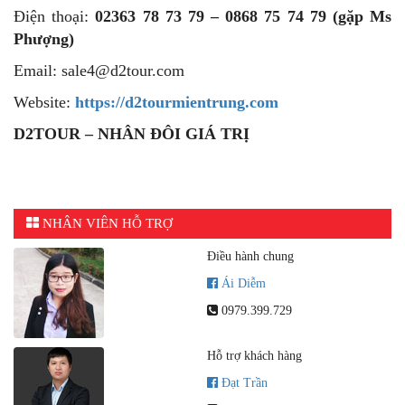
Điện thoại:
02363 78 73 79 – 0868 75 74 79 (gặp Ms
Phượng)
Email: sale4@d2tour.com
Website:
https://d2tourmientrung.com
D2TOUR – NHÂN ĐÔI GIÁ TRỊ
NHÂN VIÊN HỖ TRỢ
Điều hành chung
Ái Diễm
0979.399.729
Hỗ trợ khách hàng
Đạt Trần