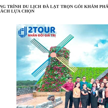
G TRÌNH DU LỊCH ĐÀ LẠT TRỌN GÓI KHÁM PH
HÁCH LỰA CHỌN