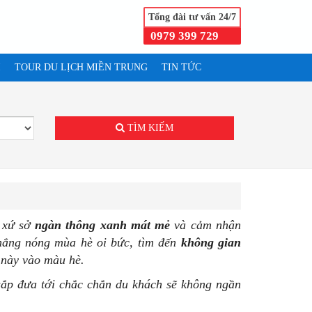
Tổng đài tư vấn 24/7
0979 399 729
I
TOUR DU LỊCH MIỀN TRUNG
TIN TỨC
.
TÌM KIẾM
 xứ sở
ngàn thông xanh mát mẻ
và cảm nhận
 nắng nóng mùa hè oi bức, tìm đến
không gian
này vào màu hè.
sắp đưa tới chắc chắn du khách sẽ không ngần