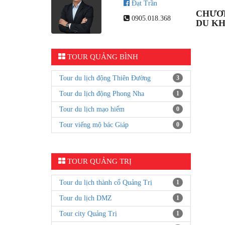
Đạt Trần
CHƯƠN
0905.018.368
DU K
TOUR QUẢNG BÌNH
Tour du lịch động Thiên Đường
3
Tour du lịch động Phong Nha
1
Tour du lịch mạo hiểm
0
Tour viếng mộ bác Giáp
0
TOUR QUẢNG TRỊ
Tour du lịch thành cổ Quảng Trị
1
Tour du lịch DMZ
1
Tour city Quảng Trị
1