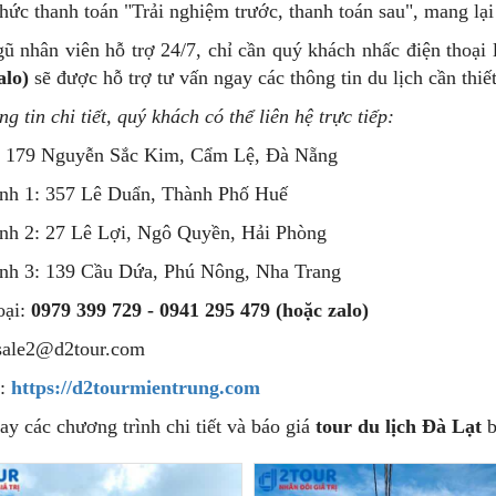
thức thanh toán "Trải nghiệm trước, thanh toán sau", mang lạ
gũ nhân viên hỗ trợ 24/7, chỉ cần quý khách nhấc điện thoại
alo)
sẽ được hỗ trợ tư vấn ngay các thông tin du lịch cần thiết
g tin chi tiết, quý khách có thể liên hệ trực tiếp:
: 179 Nguyễn Sắc Kim, Cẩm Lệ, Đà Nẵng
nh 1: 357 Lê Duẩn, Thành Phố Huế
nh 2: 27 Lê Lợi, Ngô Quyền, Hải Phòng
nh 3: 139 Cầu Dứa, Phú Nông, Nha Trang
oại:
0979 399 729 - 0941 295 479 (hoặc zalo)
sale2@d2tour.com
e:
https://d2tourmientrung.com
y các chương trình chi tiết và báo giá
tour du lịch Đà Lạt
b