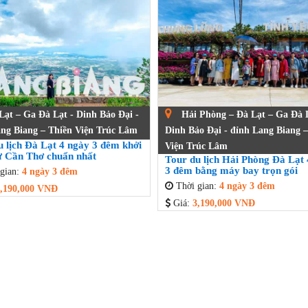
ạt – Ga Đà Lạt - Dinh Bảo Đại -
Hải Phòng – Đà Lạt – Ga Đà L
ng Biang – Thiền Viện Trúc Lâm
Dinh Bảo Đại - đỉnh Lang Biang –
u lịch Đà Lạt 4 ngày 3 đêm khởi
Viện Trúc Lâm
ừ Cần Thơ chuẩn nhất
Tour du lịch Hải Phòng Đà Lạt
3 đêm bằng máy bay trọn gói
gian:
4 ngày 3 đêm
Thời gian:
4 ngày 3 đêm
,190,000 VNĐ
Giá:
3,190,000 VNĐ