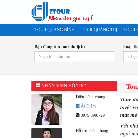
TOUR QUẢNG BÌNH
TOUR QUẢNG TRỊ
TOUR 
Bạn đang tìm tour du lịch?
Loại To
Tour
NHÂN VIÊN HỖ TRỢ
Điều hành chung
Tour
du
Ái Diễm
tuyệt v
mát mẻ 
0979.399.729
Với nh
Hỗ trợ khách hàng
ngại m