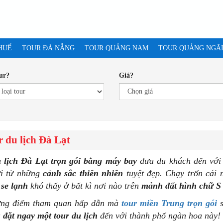
HUẾ
TOUR ĐÀ NẴNG
TOUR QUẢNG NAM
TOUR QUẢNG NGÃ
ur?
Giá?
 du lịch Đà Lạt
 lịch Đà Lạt trọn gói bằng máy bay
đưa du khách đến với
ời từ những
cảnh sắc thiên nhiên
tuyệt đẹp. Chạy trốn cái
se lạnh
khó thấy ở bất kì nơi nào trên
mảnh đất hình chữ S
ững điểm tham quan hấp dẫn mà
tour miền Trung trọn gói
à
đặt ngay một tour du lịch
đến với thành phố ngàn hoa này!