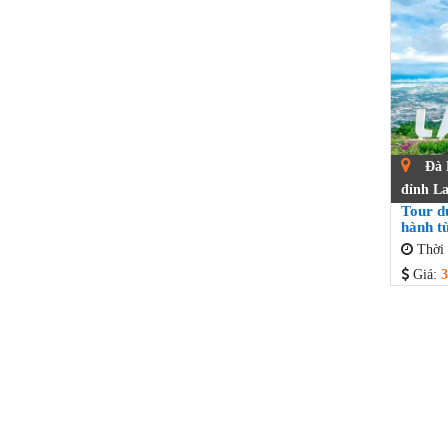
Đà L
đỉnh La
Tour d
hành t
Thời 
Giá:
3