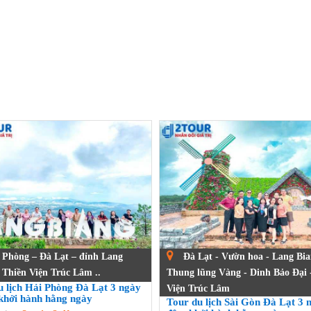
Phòng – Đà Lạt – đỉnh Lang
Đà Lạt - Vườn hoa - Lang Bia
 Thiền Viện Trúc Lâm ..
Thung lũng Vàng - Dinh Bảo Đại 
u lịch Hải Phòng Đà Lạt 3 ngày
Viện Trúc Lâm
khởi hành hằng ngày
Tour du lịch Sài Gòn Đà Lạt 3 