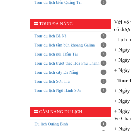
Tour du lịch biển Quảng Trị
0
Với vô 
TOUR ĐÀ NẴNG
có được
Tour du lịch Bà Nà
8
- Lịch 
Tour du lịch tắm bùn khoáng Galina
2
+ Ngày 
Tour du lịch núi Thần Tài
6
+ Ngày 
Tour du lịch trượt thác Hòa Phú Thành
0
+ Ngày 
Tour du lịch city Đà Nẵng
5
-
Tour 
Tour du lịch Sơn Trà
3
+ Ngày 
Tour du lịch Ngũ Hành Sơn
4
+ Ngày 
+ Ngày 
CẨM NANG DU LỊCH
Ve Chai
Du lịch Quảng Bình
1
+ Ngày 