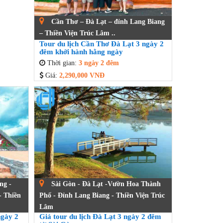
Cần Thơ – Đà Lạt – đỉnh Lang Biang
– Thiền Viện Trúc Lâm ..
Tour du lịch Cần Thơ Đà Lạt 3 ngày 2
đêm khởi hành hằng ngày
Thời gian:
3 ngày 2 đêm
Giá:
2,290,000 VNĐ
ng -
Sài Gòn - Đà Lạt -Vườn Hoa Thành
- Thiền
Phố - Đỉnh Lang Biang - Thiền Viện Trúc
Lâm
ngày 2
Giá tour du lịch Đà Lạt 3 ngày 2 đêm