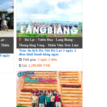
ạt -
Đà Lạt - Vườn Hoa - Lang Biang -
 Thiền
Thung lũng Vàng - Thiền Viện Trúc Lâm
Tour du lịch Hà Nội Đà Lạt 3 ngày 2
đêm khởi hành hằng ngày
 4 ngày
Thời gian:
3 ngày 2 đêm
Giá:
2,290,000 VNĐ