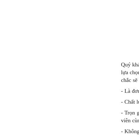
Quý khá
lựa chọ
chắc sẽ
- Là đơ
- Chất 
- Trọn 
viên cù
- Không