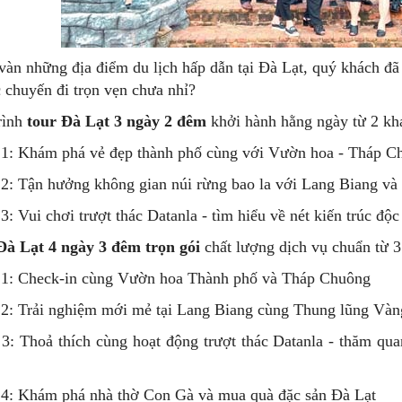
vàn những địa điểm du lịch hấp dẫn tại Đà Lạt, quý khách đã 
 chuyến đi trọn vẹn chưa nhỉ?
trình
tour Đà Lạt 3 ngày 2 đêm
khởi hành hằng ngày từ 2 kh
1: Khám phá vẻ đẹp thành phố cùng với Vườn hoa - Tháp C
2: Tận hưởng không gian núi rừng bao la với Lang Biang v
3: Vui chơi trượt thác Datanla - tìm hiểu về nét kiến trúc đ
Đà Lạt 4 ngày 3 đêm trọn gói
chất lượng dịch vụ chuẩn từ 3
1: Check-in cùng Vườn hoa Thành phố và Tháp Chuông
2: Trải nghiệm mới mẻ tại Lang Biang cùng Thung lũng Vàn
3: Thoả thích cùng hoạt động trượt thác Datanla - thăm qu
4: Khám phá nhà thờ Con Gà và mua quà đặc sản Đà Lạt