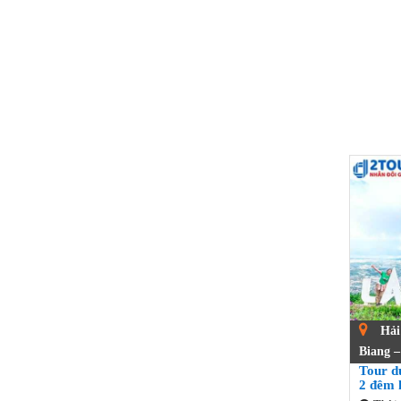
Hải 
Biang –
Tour d
2 đêm 