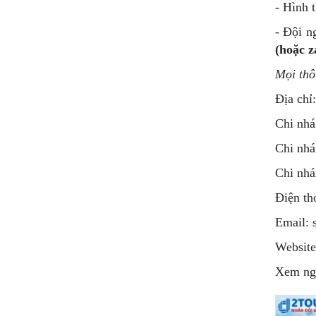
- Hình 
- Đội n
(hoặc z
Mọi thôn
Địa chỉ
Chi nhá
Chi nhá
Chi nhá
Điện th
Email: 
Websit
Xem nga