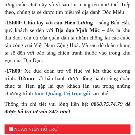
từng cuộc chiến ấy và vì sao lại mang tên như thế. Tiếp
theo, chúng ta sẽ được tìm hiểu về địa danh Dốc Miếu
-15h00:
Chia tay với cầu Hiền Lương
– sông Bến Hải,
quý khách sẽ đến với
Địa đạo Vịnh Mốc
– đây là khu
địa đạo, căn cứ của quân dân ta nhằm chống lại các cuộc
tấn công cuả Việt Nam Cộng Hoà. Và sau đó đoàn chúng
ta sẽ đến với bảo tàng chiến tranh thuộc vào trong khu
vực của Địa Đạo.
-17h00:
Xe đưa đoàn trở về Huế và kết thúc chương
trình.
D2tour
rất hân hạnh được đồng hành cùng đoàn
chúc ta. Hẹn gặp lại quý khách lần sau trong những
chương trình
tour Quảng Trị trọn gói
sau nhé!
Thông tin chi tiết vui lòng liên hệ:
0868.75.74.79 để
được hỗ trợ tư vấn 24/7 nhé!
NHÂN VIÊN HỖ TRỢ