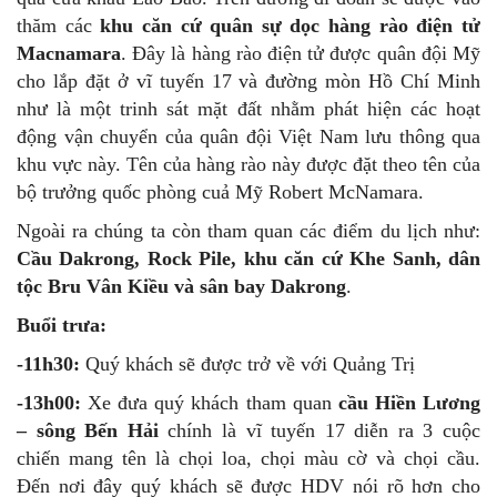
thăm các
khu căn cứ quân sự dọc hàng rào điện tử
Macnamara
. Đây là hàng rào điện tử được quân đội Mỹ
cho lắp đặt ở vĩ tuyến 17 và đường mòn Hồ Chí Minh
như là một trinh sát mặt đất nhằm phát hiện các hoạt
động vận chuyển của quân đội Việt Nam lưu thông qua
khu vực này. Tên của hàng rào này được đặt theo tên của
bộ trưởng quốc phòng cuả Mỹ Robert McNamara.
Ngoài ra chúng ta còn tham quan các điểm du lịch như:
Cầu Dakrong, Rock Pile, khu căn cứ Khe Sanh, dân
tộc Bru Vân Kiều và sân bay Dakrong
.
Buổi trưa:
-11h30:
Quý khách sẽ được trở về với Quảng Trị
-13h00:
Xe đưa quý khách tham quan
cầu Hiền Lương
– sông Bến Hải
chính là vĩ tuyến 17 diễn ra 3 cuộc
chiến mang tên là chọi loa, chọi màu cờ và chọi cầu.
Đến nơi đây quý khách sẽ được HDV nói rõ hơn cho