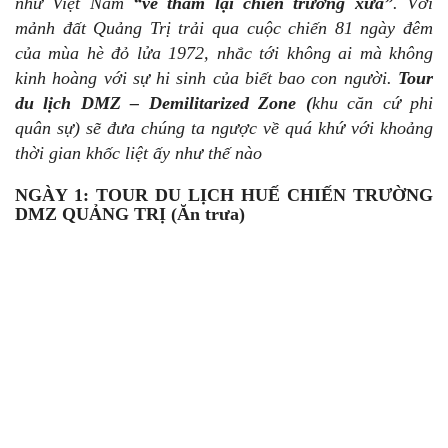
như Việt Nam
“về thăm lại chiến trường xưa”
. Với
mảnh đất Quảng Trị trải qua cuộc chiến 81 ngày đêm
của mùa hè đỏ lửa 1972, nhắc tới không ai mà không
kinh hoàng với sự hi sinh của biết bao con người.
Tour
du lịch DMZ – Demilitarized Zone (
khu căn cứ phi
quân sự) sẽ đưa chúng ta ngược về quá khứ với khoảng
thời gian khốc liệt ấy như thế nào
NGÀY 1: TOUR DU LỊCH HUẾ CHIẾN TRƯỜNG
DMZ QUẢNG TRỊ
(Ăn trưa)