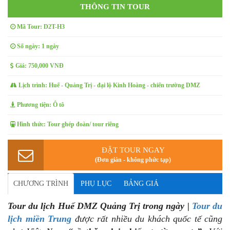
THÔNG TIN TOUR
Mã Tour: D2T-H3
Số ngày: 1 ngày
Giá: 750,000 VNĐ
Lịch trình: Huế - Quảng Trị - đại lộ Kinh Hoàng - chiến trường DMZ
Phương tiện: Ô tô
Hình thức: Tour ghép đoàn/ tour riêng
ĐẶT TOUR NGAY
(Đơn giản - không phức tạp)
CHƯƠNG TRÌNH
PHỤ LỤC
BẢNG GIÁ
Tour du lịch Huế DMZ Quảng Trị trong ngày |
Tour du
lịch miền Trung
được rất nhiều du khách quốc tế cũng