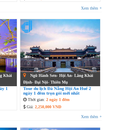
Xem thêm
+
g Khải
Ngũ Hành Sơn- Hội An- Lăng Khải
Định- Đại Nội- Thiên Mụ
ày 1
Tour du lịch Đà Nẵng Hội An Huế 2
ngày 1 đêm trọn gói mới nhất
Thời gian:
2 ngày 1 đêm
Giá:
2,250,000 VNĐ
Xem thêm
+