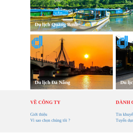
Du lịch Quảng Bình
Du lịch Đà Nẵng
Du lị
VỀ CÔNG TY
DÀNH 
Giới thiệu
Tin khuyế
Vì sao chọn chúng tôi ?
Tuyển dụ