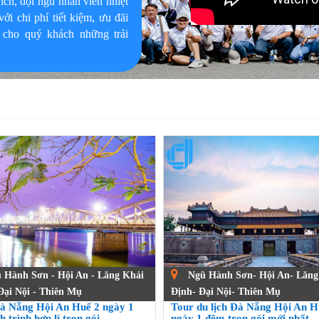
 ích, đội ngũ nhân viên nhiệt
ới chi phí tiết kiệm, ưu đãi
 cho quý khách những trải
 Hành Sơn - Hội An - Lăng Khải
Ngũ Hành Sơn- Hội An- Lăng
Đại Nội - Thiên Mụ
Định- Đại Nội- Thiên Mụ
à Nẵng Hội An Huế 2 ngày 1
Tour du lịch Đà Nẵng Hội An H
h trình hợp lí trọn gói
ngày 1 đêm trọn gói mới nhất