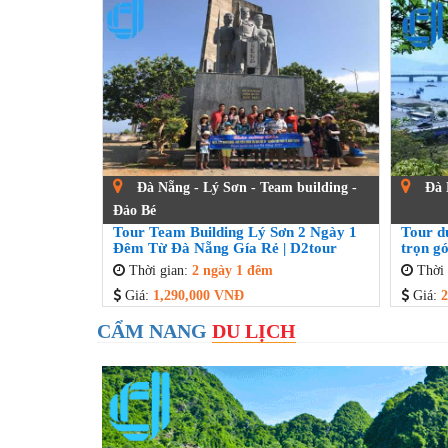
Đà Nẵng - Lý Sơn - Team building -
Đà 
Đảo Bé
Tour Team Building Lý Sơn 2 Ngày 1
Tour d
Đêm Từ Đà Nẵng Gía Rẻ | D2tour
trọn gó
Thời gian:
2 ngày 1 đêm
Thời 
Giá:
1,290,000 VNĐ
Giá:
2
CẨM NANG
DU LỊCH