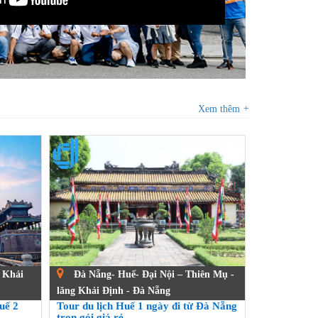
Xem thêm
+
 Khải
Đà Nẵng- Huế- Đại Nội – Thiên Mụ -
lăng Khải Định - Đà Nẵng
uế 2
Tour du lịch Huế 1 ngày đi từ Đà Nẵng
trọn gói giá rẻ