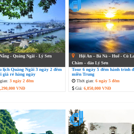
Nẵng - Quảng Ngãi - Lý Sơn
Hội An – Bà Nà – Huế - Cù L
Chàm – đảo Lý Sơn
u lịch Quảng Ngãi 3 ngày 2 đêm
Tour 6 ngày 5 đêm hành trình d
i giá rẻ hàng ngày
miền Trung
gian:
3 ngày 2 đêm
Thời gian:
6 ngày 5 đêm
,290,000 VNĐ
Giá:
6,850,000 VNĐ