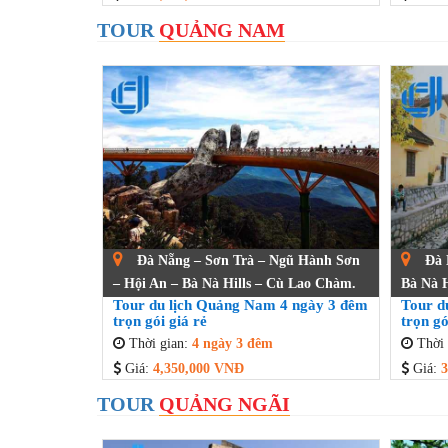
TOUR
QUẢNG NAM
Đà Nẵng – Sơn Trà – Ngũ Hành Sơn
Đà 
– Hội An – Bà Nà Hills – Cù Lao Chàm.
Bà Nà H
Tour du lịch Quảng Nam 4 ngày 3 đêm
Tour d
trọn gói giá rẻ
trọn gó
Thời gian:
4 ngày 3 đêm
Thời 
Giá:
4,350,000 VNĐ
Giá:
3
TOUR
QUẢNG NGÃI