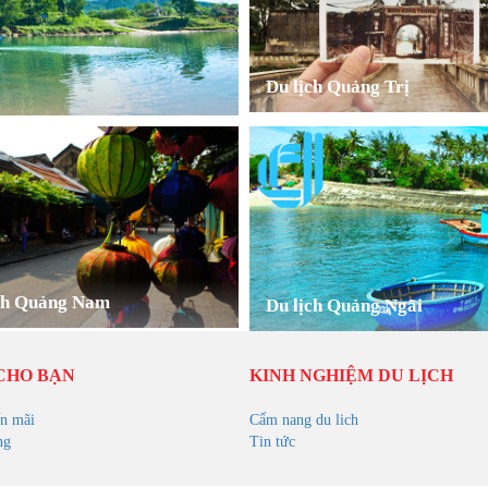
Du lịch Quảng Trị
ch Quảng Nam
Du lịch Quảng Ngãi
CHO BẠN
KINH NGHIỆM DU LỊCH
n mãi
Cẩm nang du lich
ng
Tin tức