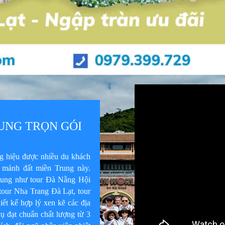
UNG TRỌN GÓI
g hiệu được nhiều du khách
 mảnh đất miền Trung này.
Trung như tour Đà Nẵng Hội
tour Nha Trang Đà Lạt, tour
ết kế hợp lý xen kẽ các địa
vụ đạt chuẩn chất lượng từ 3