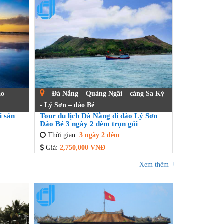
ao
Đà Nẵng – Quảng Ngãi – cảng Sa Kỳ
- Lý Sơn – đảo Bé
i sản
Tour du lịch Đà Nẵng đi đảo Lý Sơn
Đảo Bé 3 ngày 2 đêm trọn gói
Thời gian:
3 ngày 2 đêm
Giá:
2,750,000 VNĐ
Xem thêm
+