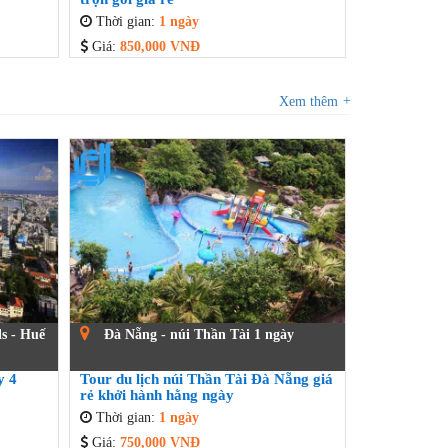
Thời gian:
1 ngày
Giá:
850,000 VNĐ
Xem thêm
+
s - Huế
Đà Nẵng - núi Thần Tài 1 ngày
y 4
Tour du lịch núi Thần Tài Đà Nẵng giá
rẻ khởi hành hằng ngày
Thời gian:
1 ngày
Giá:
750,000 VNĐ