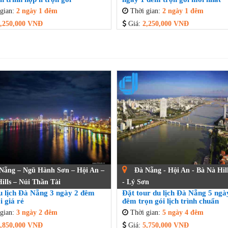
gian:
2 ngày 1 đêm
Thời gian:
2 ngày 1 đêm
,250,000 VNĐ
Giá:
2,250,000 VNĐ
Nẵng – Ngũ Hành Sơn – Hội An –
Đà Nẵng - Hội An - Bà Nà Hill
ills – Núi Thần Tài
- Lý Sơn
u lịch Đà Nẵng 3 ngày 2 đêm
Đặt tour du lịch Đà Nẵng 5 ngà
i giá rẻ
đêm trọn gói lịch trình chuẩn
gian:
3 ngày 2 đêm
Thời gian:
5 ngày 4 đêm
,850,000 VNĐ
Giá:
5,750,000 VNĐ