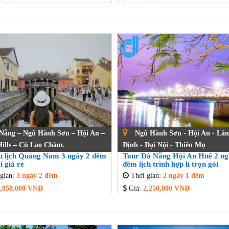
Nẵng – Ngũ Hành Sơn – Hội An –
Ngũ Hành Sơn - Hội An - Lăn
ills – Cù Lao Chàm.
Định - Đại Nội - Thiên Mụ
u lịch Quảng Nam 3 ngày 2 đêm
Tour Đà Nẵng Hội An Huế 2 ng
i giá rẻ
đêm lịch trình hợp lí trọn gói
gian:
3 ngày 2 đêm
Thời gian:
2 ngày 1 đêm
,850,000 VNĐ
Giá:
2,250,000 VNĐ