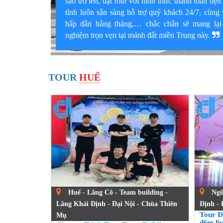
sao trở lên, đặt tour với hình thức thanh toán tiện
tình luôn sẵn sàng hỗ trợ quý khách 24/7, cùng v
hấp dẫn hằng tháng,… chắc chắn sẽ mang lại
nghiệm trọn vẹn tại mảnh đất miền Trung này.
TOUR
HUẾ
Huế - Lăng Cô - Team building -
Ngũ
Lăng Khải Định - Đại Nội - Chùa Thiên
Định - 
Tour Đ
Mụ
đêm lịc