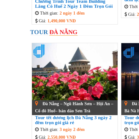
Chương Trình Tour Team Building
Lăng Cô Huế 2 Ngày 1 Đêm Trọn Gói
Thời 
Thời gian:
2 ngày 1 đêm
Giá:
2
Giá:
1,490,000 VNĐ
TOUR
ĐÀ NẴNG
Đà Nẵng – Ngũ Hành Sơn – Hội An –
Đà 
Cố đô Huế– bán đảo Sơn Trà
Bà Nà H
Tour tết dương lịch Đà Nẵng 3 ngày 2
Tour d
đêm trọn gói giá rẻ
trọn gó
Thời gian:
3 ngày 2 đêm
Thời 
Giá:
2,550,000 VNĐ
Giá:
3