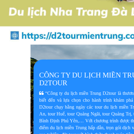
CÔNG TY DU LỊCH MIỀN TR
D2TOUR
“Công ty du lịch miền Trung D2tour là thươn
biết đến và lựa chọn cho hành trình khám phá
D2tour chạy hằng ngày các tour du lịch miền 
An, tour Huế, tour Quảng Ngãi, tour Quảng Trị, 
Bình Định Phú Yên,… Với chương trình được thi
điểm du lịch miền Trung hấp dẫn, trọn gói dịch 