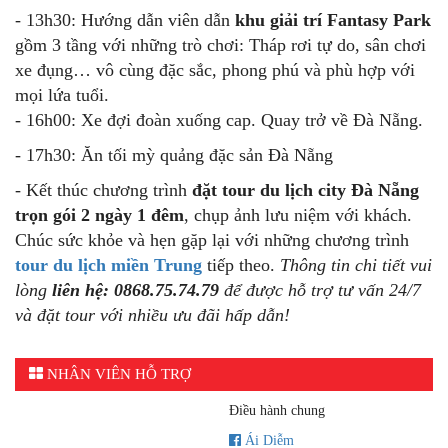
- 13h30: Hướng dẫn viên dẫn
khu giải trí Fantasy Park
gồm 3 tầng với những trò chơi: Tháp rơi tự do, sân chơi
xe đụng… vô cùng đặc sắc, phong phú và phù hợp với
mọi lứa tuổi.
- 16h00: Xe đợi đoàn xuống cap. Quay trở về Đà Nẵng.
- 17h30: Ăn tối mỳ quảng đặc sản Đà Nẵng
- Kết thúc chương trình
đặt tour du lịch city Đà Nẵng
trọn gói 2 ngày 1 đêm
, chụp ảnh lưu niệm với khách.
Chúc sức khỏe và hẹn gặp lại với những chương trình
tour du lịch miền Trung
tiếp theo.
Thông tin chi tiết vui
lòng
liên hệ: 0868.75.74.79
để được hỗ trợ tư vấn 24/7
và đặt tour với nhiều ưu đãi hấp dẫn!
NHÂN VIÊN HỖ TRỢ
Điều hành chung
Ái Diễm