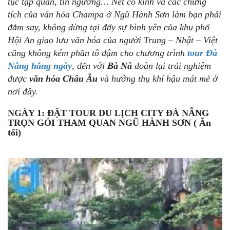
tục tập quán, tín ngưỡng… Nét cổ kính và các chứng
tích của văn hóa Champa ở Ngũ Hành Sơn làm bạn phải
đắm say, không dừng tại đấy sự bình yên của khu phố
Hội An giao lưu văn hóa của người Trung – Nhật – Việt
cũng không kém phần tô đậm cho chương trình
tour Đà
Nẵng hằng ngày
, đến với
Bà Nà
đoàn lại trải nghiệm
được
văn hóa Châu Âu
và hưởng thụ khí hậu mát mẻ ở
nơi đây.
NGÀY 1: ĐẶT TOUR DU LỊCH CITY ĐÀ NẴNG
TRỌN GÓI THAM QUAN NGŨ HÀNH SƠN ( Ăn
tối)