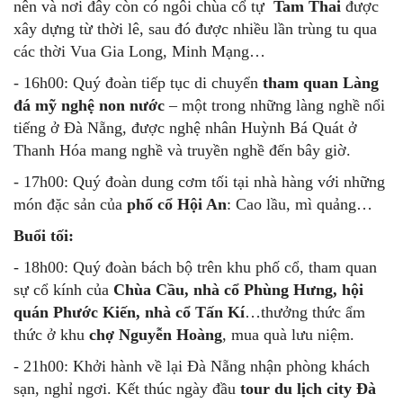
nên và nơi đây còn có ngôi chùa cổ tự
Tam Thai
được
xây dựng từ thời lê, sau đó được nhiều lần trùng tu qua
các thời Vua Gia Long, Minh Mạng…
- 16h00: Quý đoàn tiếp tục di chuyển
tham quan
Làng
đá mỹ nghệ non nước
– một trong những làng nghề nổi
tiếng ở Đà Nẵng, được nghệ nhân Huỳnh Bá Quát ở
Thanh Hóa mang nghề và truyền nghề đến bây giờ.
- 17h00: Quý đoàn dung cơm tối tại nhà hàng với những
món đặc sản của
phố cổ Hội An
: Cao lầu, mì quảng…
Buổi tối:
- 18h00: Quý đoàn bách bộ trên khu phố cổ, tham quan
sự cổ kính của
Chùa Cầu, nhà cổ Phùng Hưng, hội
quán Phước Kiến, nhà cổ Tấn Kí
…thưởng thức ẩm
thức ở khu
chợ Nguyễn Hoàng
, mua quà lưu niệm.
- 21h00: Khởi hành về lại Đà Nẵng nhận phòng khách
sạn, nghỉ ngơi. Kết thúc ngày đầu
tour du lịch city Đà