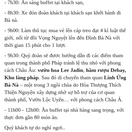
- 7h30: Ăn sáng buffet tại khách sạn,
- 8h30: Xe đón đoàn khách tại khách sạn khởi hành đi
Bà nà.
- 9h00: Làm thủ tục mua vé lên cáp treo đạt 4 kỉ luật thế
giới, nối từ đồi Vọng Nguyệt lên đến Đỉnh Bà Nà với
thời gian 15 phút cho 1 lượt.
- 9h30: Quý đoàn sẽ đươc hướng dẫn đi các điểm tham
quan trong thành phố Pháp tránh lệ thu nhỏ với phong
cách Châu Âu:
vườn hoa Lee Jadin
,
hầm rượu Debay,
Khu làng pháp
. Sau đó di chuyển tham quan
Linh Ứng
Bà Nà
– một trong 3 ngôi chùa do Hòa Thượng Thích
Thiện Nguyện xây dựng nhờ sợ hỗ trợ của cơ quan
thành phố, Vườn Lộc Uyển… với phong cách Châu Á.
- 11h00 - 12h00: Ăn buffet tại nhà hàng sang trọng, với
thực đơn gần 80 món ăn.
Quý khách tự do nghỉ ngơi..