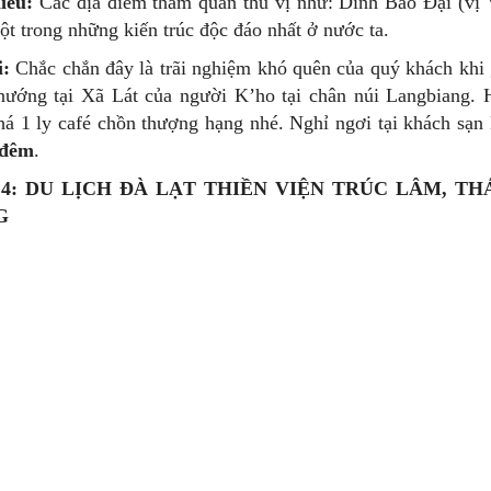
iều:
Các địa điểm tham quan thú vị như: Dinh Bảo Đại (vị
t trong những kiến trúc độc đáo nhất ở nước ta.
i:
Chắc chắn đây là trãi nghiệm khó quên của quý khách khi
 nướng tại Xã Lát của người K’ho tại chân núi Langbiang. 
á 1 ly café chồn thượng hạng nhé. Nghỉ ngơi tại khách sạn 
 đêm
.
4: DU LỊCH ĐÀ LẠT THIỀN VIỆN TRÚC LÂM, T
G