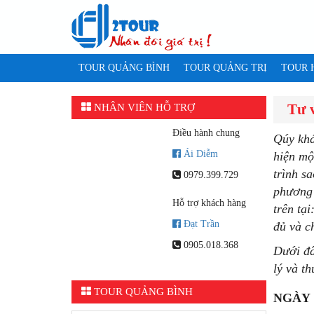
TOUR QUẢNG BÌNH
TOUR QUẢNG TRỊ
TOUR 
Tư v
NHÂN VIÊN HỖ TRỢ
Điều hành chung
Qúy
khá
Ái Diễm
hiện mộ
trình s
0979.399.729
phương 
Hỗ trợ khách hàng
trên tại
Đạt Trần
đủ và ch
0905.018.368
Dưới đâ
lý và t
TOUR QUẢNG BÌNH
NGÀY 