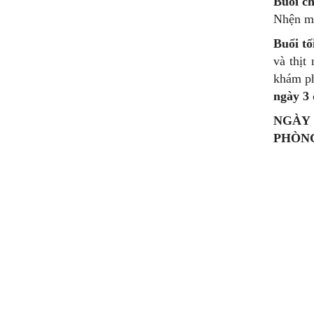
Buổi ch
Nhện mộ
Buổi tố
và thịt
khám ph
ngày 3
NGÀY 
PHÒN