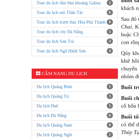
Buổi sá
Tour du lịch tắm bùn khoáng Galina
2
khách n
Tour du lịch núi Thần Tài
6
Sau đó 
Tour du lịch trượt thác Hòa Phú Thành
0
Chai
. K
Tour du lịch city Đà Nẵng
5
hoặc Ch
Tour du lịch Sơn Trà
3
con rồn
Tour du lịch Ngũ Hành Sơn
4
Qúy khá
khứ hồi
chuyển 
CẨM NANG DU LỊCH
nhóm đô
Buổi tr
Du lịch Quảng Bình
1
Du lịch Quảng Trị
3
Buổi ch
cổ bốn 
Du lịch Huế
5
Du lịch Đà Nẵng
6
Buổi tố
có thể 
Du lịch Quảng Nam
0
Thủy T
Du lịch Quảng Ngãi
2