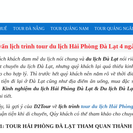
HUẾ
TOUR ĐÀ NẴNG
TOUR QUẢNG NAM
TOUR QUẢNG NGÃ
ấn lịch trình tour du lịch Hải Phòng Đà Lạt 4 n
ch khách đam mê du lịch nói chung và
du lịch Đà Lạt
nói ri
t chuyến du lịch Đà Lạt, nhưng quý khách lại quá thiểu ki
ao cho hợp lý. Thì trước hết quý khách nên nắm rõ về thời đi
tiện đi lại ở Đà Lạt cũng như địa điểm ăn uống, mua đặc
:
Kinh nghiệm du lịch Hải Phòng Đà Lạt & Du lịch Đà Lạ
i tiết.
y, là gợi ý của
D2Tour
về
lịch trình
tour du lịch Hải Phòn
huận tiện khi di chuyển, Qúy khách có thể tham khảo cho chuy
1: TOUR HẢI PHÒNG ĐÀ LẠT THAM QUAN THÀNH