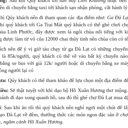
ng:
Sau khi Qúy khách tới
sân bay Liên Khương
hoặc bến 
ên di chuyển bằng taxi tới khách sạn nhận phòng, cất hành lý
thì Qúy khách nên đi tham quan các địa điểm như:
Ga Đà Lạ
hi quý khách tới Ga Trại Mát quý khách có thể ghé chơi ch
ùa Linh Phước, đây được xem là ngôi chùa nổi tiếng với k
g được làm từ vỏ của 12000 chai thủy tinh nên chùa còn có t
ch nên để ý vị giờ tàu chạy từ ga Đà Lạt có những chuyến:
 là 85k/người, quý khách có thể về vào bất kỳ chuyến nào 
bằng xe bus với giá 12k/ người hoặc di chuyển bằng xe máy
ng người lại có
ưa:
Qúy khách có thể tham khảo để lựa chọn một địa điểm đ
iều:
Sẽ thật tuyệt vời khi dạo bộ Hồ Xuân Hương thơ mộng. 
bánh đi dạo xung quanh hồ, sau đó thì ghé chợ Đà Lạt mua đặ
i
: Sau khi ăn tối thì quý khách nên nghỉ ngơi một chút để l
dạo Đà Lạt về đêm, thưởng thức các món ngon đặc sản ở
chợ
ạ, ngắm cảnh Hồ Xuân Hương.