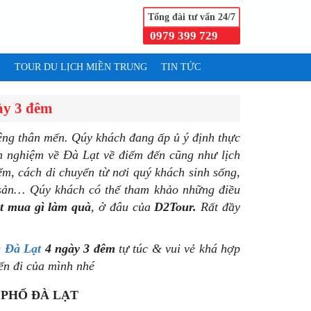
Tổng đài tư vấn 24/7
0979 399 729
I
TOUR DU LỊCH MIỀN TRUNG
TIN TỨC
gày 3 đêm
êng thân mến. Qúy khách đang ấp ủ ý định thực
nh nghiệm về Đà Lạt về điểm đến cũng như lịch
ểm, cách di chuyển từ nơi quý khách sinh sống,
 sản… Qúy khách có thể tham khảo những điều
t mua gì làm quà
, ở đâu của
D2Tour.
Rất đầy
g Đà Lạt
4 ngày 3 đêm
tự túc & vui vẻ khá hợp
ến đi của mình nhé
 PHỐ ĐÀ LẠT