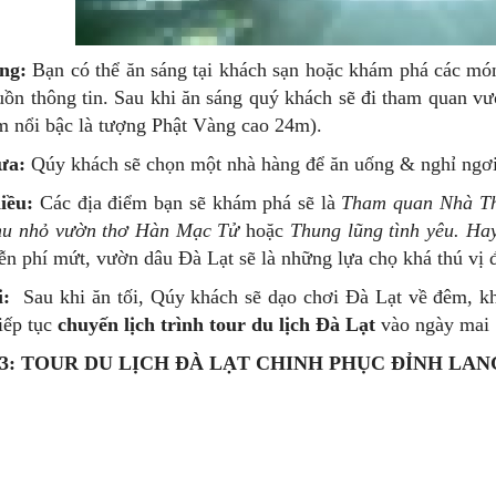
ng:
Bạn có thể ăn sáng tại khách sạn hoặc khám phá các mó
uồn thông tin. Sau khi ăn sáng quý khách sẽ đi tham quan 
m nổi bậc là tượng Phật Vàng cao 24m).
ưa:
Qúy khách sẽ chọn một nhà hàng để ăn uống & nghỉ ngơi
iều:
Các địa điểm bạn sẽ khám phá sẽ là
Tham quan Nhà Th
hu nhỏ vườn thơ Hàn Mạc Tử
hoặc
Thung lũng tình yêu. H
ễn phí mứt, vườn dâu Đà Lạt sẽ là những lựa chọ khá thú vị
i:
Sau khi ăn tối, Qúy khách sẽ dạo chơi Đà Lạt về đêm, k
tiếp tục
chuyến lịch trình tour du lịch Đà Lạt
vào ngày mai
3: TOUR DU LỊCH ĐÀ LẠT CHINH PHỤC ĐỈNH LA