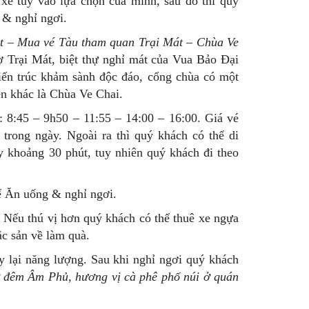
xe tùy vào lựa chọn của mình, sau đó thì quý
 & nghỉ ngơi.
t – Mua vé Tàu tham quan Trại Mát – Chùa Ve
ợ Trại Mát, biệt thự nghỉ mát của Vua Bảo Đại
iến trúc khảm sành độc đáo, cổng chùa có một
ên khác là Chùa Ve Chai.
 8:45 – 9h50 – 11:55 – 14:00 – 16:00. Giá vé
trong ngày. Ngoài ra thì quý khách có thể di
 khoảng 30 phút, tuy nhiên quý khách đi theo
ể Ăn uống & nghỉ ngơi.
Nếu thú vị hơn quý khách có thể thuê xe ngựa
c sản về làm quà.
ấy lại năng lượng. Sau khi nghỉ ngơi quý khách
 đêm Âm Phủ, hương vị cà phê phố núi ở quán