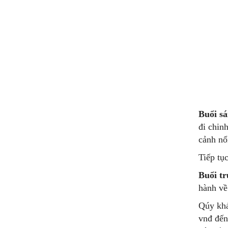
Buổi sá
đi chin
cảnh nổ
Tiếp tụ
Buổi tr
hành về
Qúy khá
vnđ đến