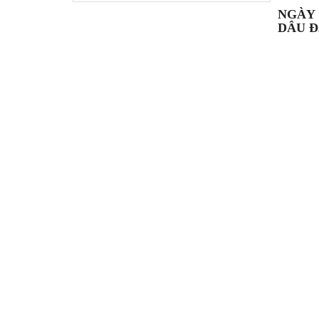
NGÀY 
DÂU Đ