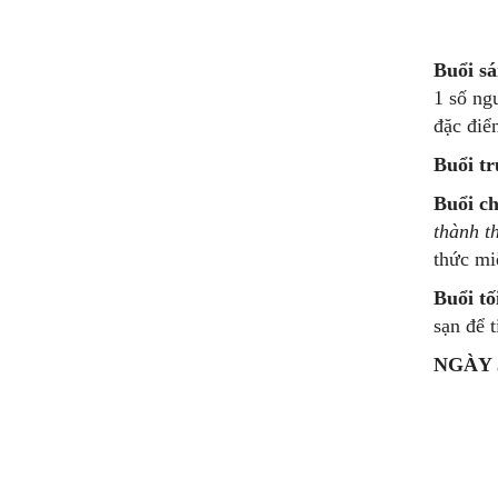
Buổi sá
1 số ng
đặc điể
Buổi tr
Buổi ch
thành t
thức mi
Buổi tố
sạn để 
NGÀY 