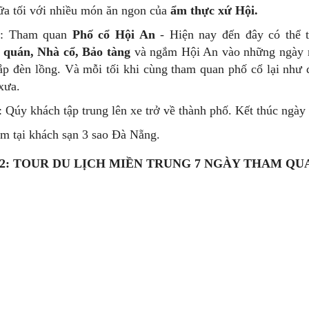
a tối với nhiều món ăn ngon của
ẩm thực xứ Hội.
0: Tham quan
Phố cổ Hội An
- Hiện nay đến đây có thể t
 quán, Nhà cổ, Bảo tàng
và ngắm Hội An vào những ngày ră
ắp đèn lồng. Và mỗi tối khi cùng tham quan phố cổ lại như
xưa.
: Qúy khách tập trung lên xe trở về thành phố. Kết thúc ngày
m tại khách sạn 3 sao Đà Nẵng.
2: TOUR DU LỊCH MIỀN TRUNG 7 NGÀY THAM QUAN B