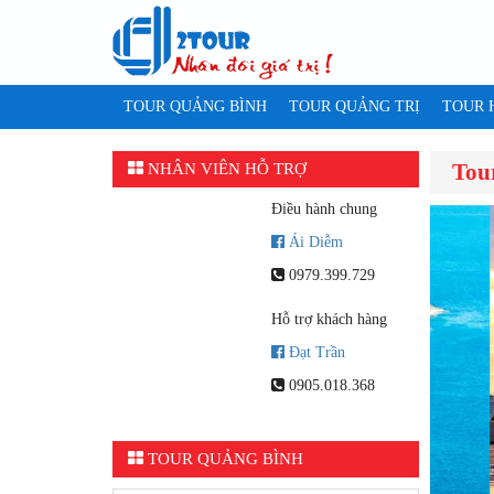
TOUR QUẢNG BÌNH
TOUR QUẢNG TRỊ
TOUR 
Tou
NHÂN VIÊN HỖ TRỢ
Điều hành chung
Ái Diễm
0979.399.729
Hỗ trợ khách hàng
Đạt Trần
0905.018.368
TOUR QUẢNG BÌNH