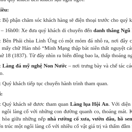
iều:
: Bộ phận chăm sóc khách hàng sẽ điện thoại trước cho quý k
 – 16h00: Xe đưa quý khách di chuyển đến
danh thắng Ngũ
: Bên Phải chùa Linh Ứng có một mỏm đá nhô ra, nơi đây c
 mấy chữ Hán nhỏ “Minh Mạng thập bát niên thất nguyệt cát
ứ 18 (1837). Từ đây nhìn ra biển đông bao la, thấp thoáng n
:
Làng đá mỹ nghệ Non Nước
– nơi trưng bày và chế tác c
o.
: Quý khách tiếp tục chuyến hành trình tham quan.
i:
: Quý khách sẽ đươc tham quan
Làng lụa Hội An
. Với diện
t ngôi làng cổ với những con đường quanh co, thoáng mát. K
i hòa giữa những nếp
nhà rường cổ xưa, vườn dâu, hồ sen,
́n trúc một ngôi làng cổ với nhiều cổ vật giá trị và thấm đẫ