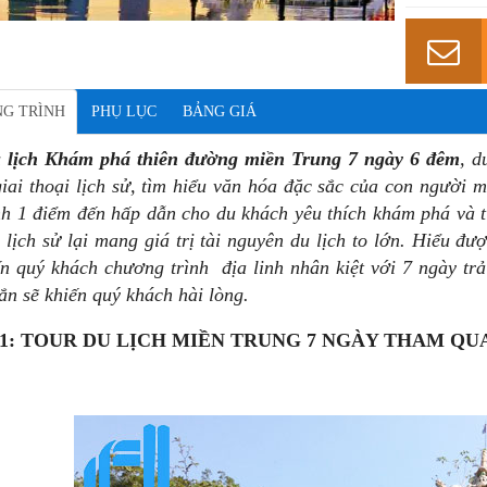
G TRÌNH
PHỤ LỤC
BẢNG GIÁ
 lịch Khám phá thiên đường miền Trung 7 ngày 6 đêm
, d
iai thoại lịch sử, tìm hiểu văn hóa đặc sắc của con người 
nh 1 điểm đến hấp dẫn cho du khách yêu thích khám phá và t
 lịch sử lại mang giá trị tài nguyên du lịch to lớn. Hiểu đư
ến quý khách chương trình
địa linh nhân kiệt
với 7 ngày tr
ắn sẽ khiến quý khách hài lòng.
1: TOUR DU LỊCH MIỀN TRUNG 7 NGÀY THAM QU