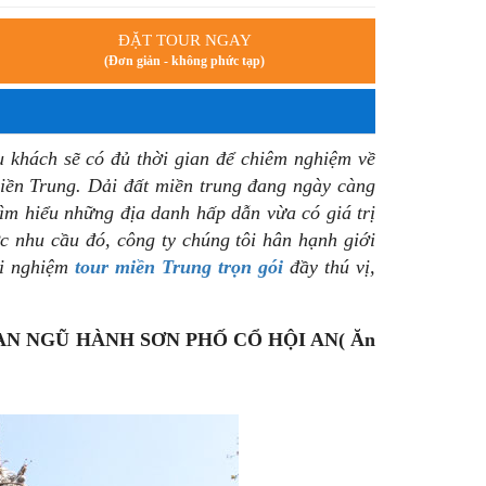
ĐẶT TOUR NGAY
(Đơn giản - không phức tạp)
u khách sẽ có đủ thời gian để chiêm nghiệm về
miền Trung.
Dải đất miền trung đang ngày càng
ìm hiểu những địa danh hấp dẫn vừa có giá trị
ợc nhu cầu đó, công ty chúng tôi hân hạnh giới
ải nghiệm
tour miền Trung trọn gói
đầy thú vị,
AN NGŨ HÀNH SƠN PHỐ CỔ HỘI AN( Ăn