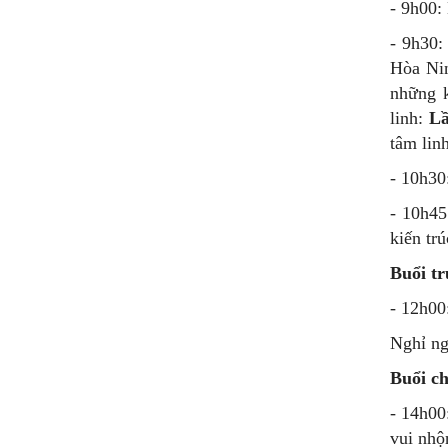
- 9h00:
- 9h30:
Hòa Ni
những k
linh:
Lầ
tâm linh
- 10h30
- 10h4
kiến tr
Buổi tr
- 12h00
Nghỉ ng
Buổi ch
- 14h0
vui nhộ