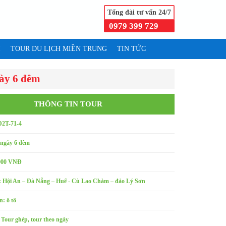
Tổng đài tư vấn 24/7
0979 399 729
I
TOUR DU LỊCH MIỀN TRUNG
TIN TỨC
gày 6 đêm
THÔNG TIN TOUR
D2T-71-4
 ngày 6 đêm
,000 VNĐ
: Hội An – Đà Nẵng – Huế - Cù Lao Chàm – đảo Lý Sơn
: ô tô
Tour ghép, tour theo ngày