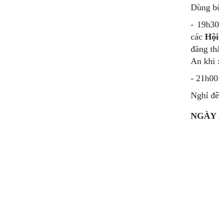
Dùng bữ
- 19h3
các
Hội
đăng th
An khi 
- 21h00
Nghỉ đê
NGÀY 