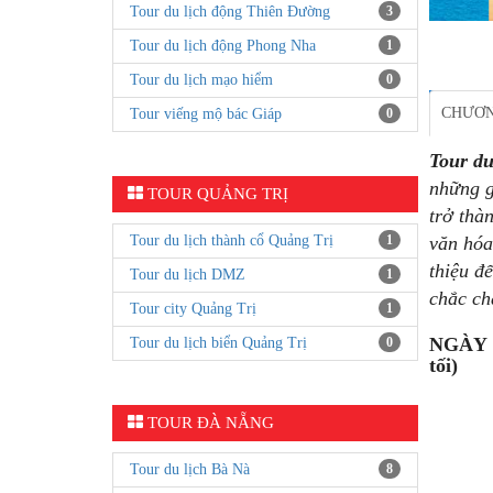
Tour du lịch động Thiên Đường
3
Tour du lịch động Phong Nha
1
Tour du lịch mạo hiểm
0
CHƯƠN
Tour viếng mộ bác Giáp
0
Tour
du
những g
TOUR QUẢNG TRỊ
trở thà
Tour du lịch thành cổ Quảng Trị
1
văn hóa
thiệu đ
Tour du lịch DMZ
1
chắc ch
Tour city Quảng Trị
1
NGÀY 
Tour du lịch biển Quảng Trị
0
tối)
TOUR ĐÀ NẴNG
Tour du lịch Bà Nà
8