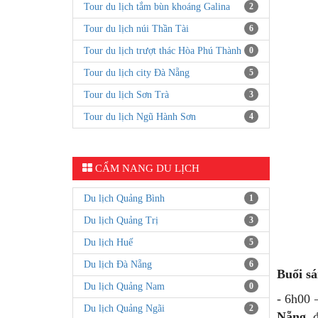
Tour du lịch tắm bùn khoáng Galina
2
Tour du lịch núi Thần Tài
6
Tour du lịch trượt thác Hòa Phú Thành
0
Tour du lịch city Đà Nẵng
5
Tour du lịch Sơn Trà
3
Tour du lịch Ngũ Hành Sơn
4
CẨM NANG DU LỊCH
Du lịch Quảng Bình
1
Du lịch Quảng Trị
3
Du lịch Huế
5
Du lịch Đà Nẵng
6
Buổi sá
Du lịch Quảng Nam
0
- 6h00 
Du lịch Quảng Ngãi
2
Nẵng
, 