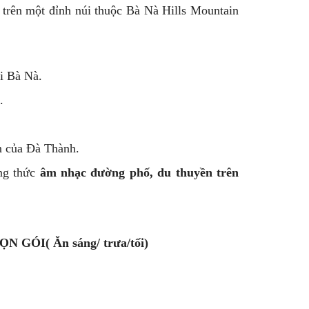
ằm trên một đỉnh núi thuộc Bà Nà Hills Mountain
ại Bà Nà.
.
n của Đà Thành.
ng thức
âm nhạc đường phố, du thuyền trên
GÓI( Ăn sáng/ trưa/tối)