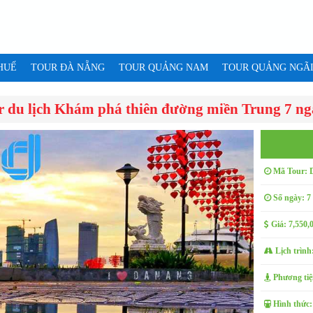
HUẾ
TOUR ĐÀ NẴNG
TOUR QUẢNG NAM
TOUR QUẢNG NGÃ
r du lịch Khám phá thiên đường miền Trung 7 n
Mã Tour: 
Số ngày: 7
Giá: 7,550
Lịch trình
Phương tiện
Hình thức: 