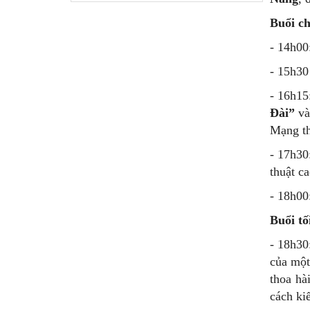
Buổi ch
- 14h00
- 15h30
- 16h15
Đài”
và
Mạng th
- 17h30
thuật ca
- 18h00
Buổi tố
- 18h30
của mộ
thoa hà
cách kiê