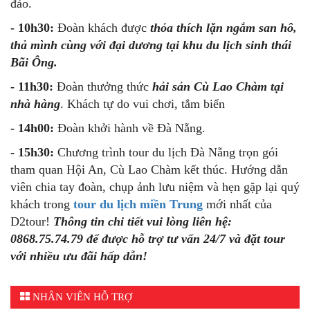
đảo.
- 10h30:
Đoàn khách được
thỏa thích lặn ngắm san hô,
thả mình cùng với đại dương tại khu du lịch sinh thái
Bãi Ông.
- 11h30:
Đoàn thưởng thức
hải sản Cù Lao Chàm tại
nhà hàng
.
Khách tự do vui chơi, tắm biển
- 14h00:
Đoàn khởi hành về Đà Nẵng.
- 15h30:
Chương trình tour du lịch Đà Nẵng trọn gói
tham quan Hội An, Cù Lao Chàm kết thúc. Hướng dẫn
viên chia tay đoàn, chụp ảnh lưu niệm và hẹn gặp lại quý
khách trong
tour du lịch miền Trung
mới nhất của
D2tour!
Thông tin chi tiết vui lòng liên hệ:
0868.75.74.79 để được hỗ trợ tư vấn 24/7 và đặt tour
với nhiều ưu đãi hấp dẫn!
NHÂN VIÊN HỖ TRỢ