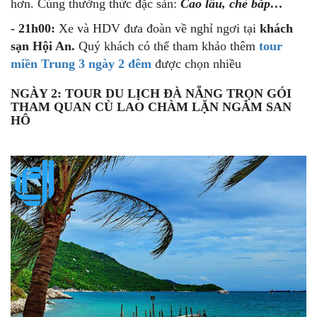
hơn.
Cùng thưởng thức đặc sản:
Cao lầu, chè bắp…
- 21h00:
Xe và HDV đưa đoàn về nghỉ ngơi tại
khách
sạn Hội An.
Quý khách có thể tham khảo thêm
tour
miền Trung 3 ngày 2 đêm
được chọn nhiều
NGÀY 2: TOUR DU LỊCH ĐÀ NẴNG TRỌN GÓI
THAM QUAN CÙ LAO CHÀM LẶN NGẮM SAN
HÔ