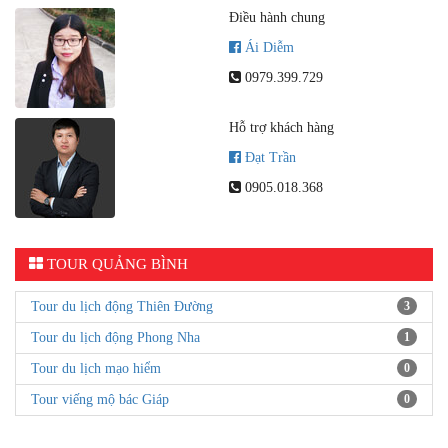
Điều hành chung
Ái Diễm
0979.399.729
Hỗ trợ khách hàng
Đạt Trần
0905.018.368
TOUR QUẢNG BÌNH
Tour du lịch động Thiên Đường
3
Tour du lịch động Phong Nha
1
Tour du lịch mạo hiểm
0
Tour viếng mộ bác Giáp
0