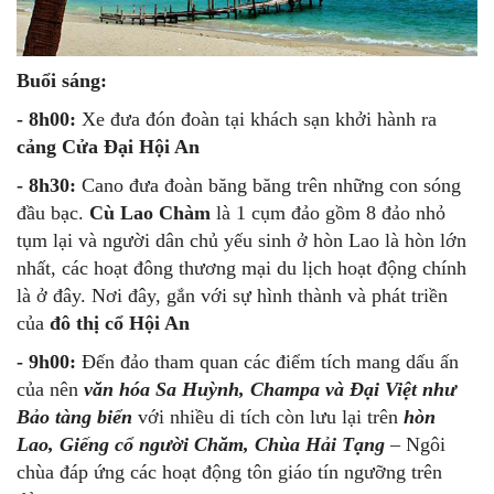
Buổi sáng:
- 8h00:
Xe đưa đón đoàn tại khách sạn khởi hành ra
cảng Cửa Đại Hội An
- 8h30:
Cano đưa đoàn băng băng trên những con sóng
đầu bạc.
Cù Lao Chàm
là 1 cụm đảo gồm 8 đảo nhỏ
tụm lại và người dân chủ yếu sinh ở hòn Lao là hòn lớn
nhất, các hoạt đông thương mại du lịch hoạt động chính
là ở đây. Nơi đây, gắn với sự hình thành và phát triền
của
đô thị cổ Hội An
- 9h00:
Đến đảo tham quan các điểm tích mang dấu ấn
của nên
văn hóa Sa Huỳnh, Champa và Đại Việt như
Bảo tàng biển
với nhiều di tích còn lưu lại trên
hòn
Lao, Giếng cổ người Chăm, Chùa Hải Tạng
– Ngôi
chùa đáp ứng các hoạt động tôn giáo tín ngưỡng trên