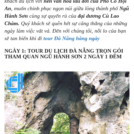
khách du lịch với
nền văn hóa lâu đời của Phố Cổ Hội
An
, muốn chinh phục ngọn núi giữa lòng thành phố
Ngũ
Hành Sơn
cùng sự quyến rủ của
đại dương Cù Lao
Chàm.
Quý khách sẽ quên hết sự căng thẳng của những
ngày làm việc vất vả. Đến với chúng tôi, nỗi lo của bạn
sẽ tan biến khi đi
tour Đà Nẵng hằng ngày
NGÀY 1: TOUR DU LỊCH ĐÀ NẴNG TRỌN GÓI
THAM QUAN NGŨ HÀNH SƠN 2 NGÀY 1 ĐÊM