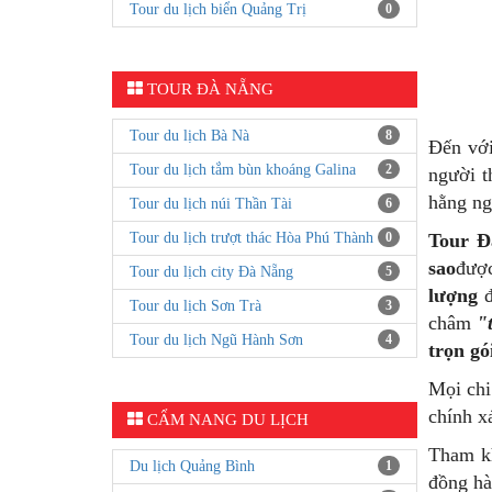
Tour du lịch biển Quảng Trị
0
TOUR ĐÀ NẴNG
Tour du lịch Bà Nà
8
Đến vớ
Tour du lịch tắm bùn khoáng Galina
2
người t
hằng ng
Tour du lịch núi Thần Tài
6
Tour du lịch trượt thác Hòa Phú Thành
0
Tour Đ
sao
đượ
Tour du lịch city Đà Nẵng
5
lượng
đ
Tour du lịch Sơn Trà
3
châm
"
Tour du lịch Ngũ Hành Sơn
4
trọn gó
Mọi chi
chính x
CẨM NANG DU LỊCH
Tham 
Du lịch Quảng Bình
1
đồng hà