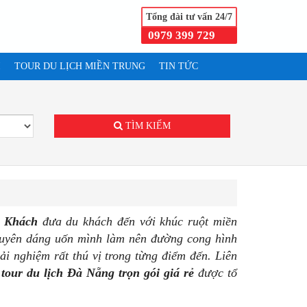
Tổng đài tư vấn 24/7
0979 399 729
I
TOUR DU LỊCH MIỀN TRUNG
TIN TỨC
.
TÌM KIẾM
2 Khách
đưa du khách đến với khúc ruột miền
 duyên dáng uốn mình làm nên đường cong hình
i nghiệm rất thú vị trong từng điểm đến. Liên
t
tour du lịch Đà Nẵng trọn gói giá rẻ
được tổ