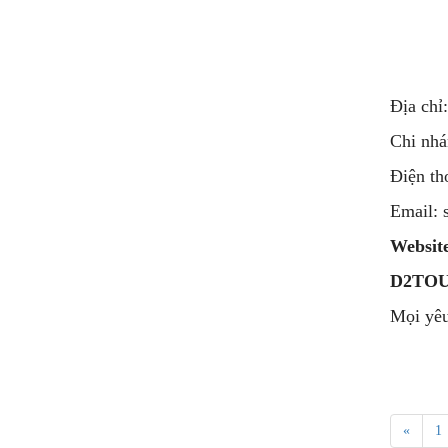
Địa chỉ
Chi nh
Điện th
Email: 
Websit
D2TOU
Mọi yêu
«
1