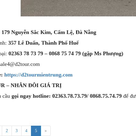
:
179 Nguyễn Sắc Kim, Cẩm Lệ, Đà Nẵng
ánh:
357 Lê Duẩn, Thành Phố Huế
oại:
02363 78 73 79 – 0868 75 74 79 (gặp Ms Phượng)
sale4@d2tour.com
e:
https://d2tourmientrung.com
R – NHÂN ĐÔI GIÁ TRỊ
 cầu
gọi ngay hotline: 02363.78.73.79/ 0868.75.74.79
để đư
2
3
4
5
»