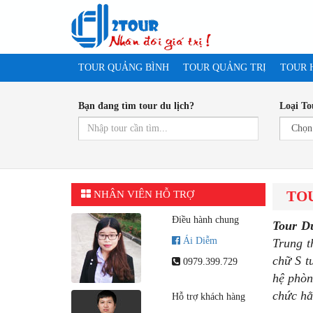
TOUR QUẢNG BÌNH
TOUR QUẢNG TRỊ
TOUR 
Bạn đang tìm tour du lịch?
Loại To
TO
NHÂN VIÊN HỖ TRỢ
Điều hành chung
Tour D
Ái Diễm
Trung t
chữ S t
0979.399.729
hệ phòn
chức hằ
Hỗ trợ khách hàng