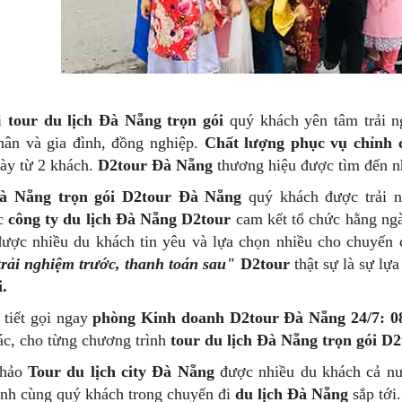
i
tour du lịch Đà Nẵng trọn gói
quý khách yên tâm trải n
hân và gia đình, đồng nghiệp.
Chất lượng phục vụ chỉnh c
ày từ 2 khách.
D2tour Đà Nẵng
thương hiệu được tìm đến nh
à Nẵng trọn gói D2tour Đà Nẵng
quý khách được trải 
c
công ty du lịch Đà Nẵng D2tour
cam kết tổ chức hằng ng
ược nhiều du khách tin yêu và lựa chọn nhiều cho chuyến
trải nghiệm trước, thanh toán sau"
D2tour
thật sự là sự lự
i.
 tiết gọi ngay
phòng Kinh doanh D2tour Đà Nẵng 24/7: 0
ác, cho từng chương trình
tour du lịch Đà Nẵng trọn gói D2
khảo
Tour du lịch city Đà Nẵng
được nhiều du khách cả nư
nh cùng quý khách trong chuyến đi
du lịch Đà Nẵng
sắp tới.