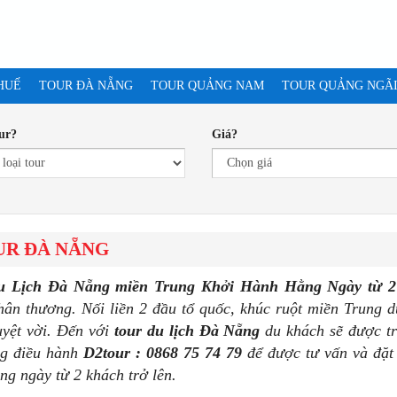
HUẾ
TOUR ĐÀ NẴNG
TOUR QUẢNG NAM
TOUR QUẢNG NGÃ
ur?
Giá?
UR ĐÀ NẴNG
u Lịch Đà Nẵng miền Trung Khởi Hành Hằng Ngày từ 
hân thương. Nối liền 2 đầu tổ quốc, khúc ruột miền Trung
uyệt vời. Đến với
tour du lịch Đà Nẵng
du khách sẽ được trả
g điều hành
D2tour : 0868 75 74 79
để được tư vấn và đặ
ng ngày từ 2 khách trở lên.