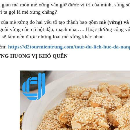
i gian mà món mè xửng vẫn giữ được vị trí của mình, sừng 
i ta gọi là mè xửng chăng?
 của mè xửng do hai yếu tố tạo thành bao gồm
mè (vừng) và
goài vừng còn có bột đậu, mạch nha,…. Hoặc đường cộng với
ó sẽ làm nên được những loại mè xửng khác nhau.
êm:
https://d2tourmientrung.com/tour-du-lich-hue-da-nan
NG HƯƠNG VỊ KHÓ QUÊN