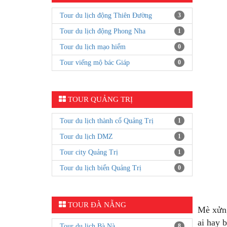
Tour du lịch động Thiên Đường
3
Tour du lịch động Phong Nha
1
Tour du lịch mạo hiểm
0
Tour viếng mộ bác Giáp
0
TOUR QUẢNG TRỊ
Tour du lịch thành cổ Quảng Trị
1
Tour du lịch DMZ
1
Tour city Quảng Trị
1
Tour du lịch biển Quảng Trị
0
TOUR ĐÀ NẴNG
Mè xửng
ai hay 
Tour du lịch Bà Nà
8