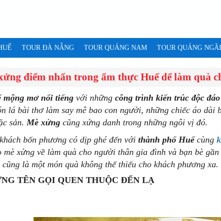
HUẾ
TOUR ĐÀ NẴNG
TOUR QUẢNG NAM
TOUR QUẢNG NGÃ
xửng điểm nhấn trong ẩm thực Huế dể làm quà c
mộng mơ nổi tiếng
với những
công trình kiến trúc độc đáo 
ón lá bài thơ làm say mê bao con người, những chiếc áo dài 
ặc sản.
Mè xửng
cũng xứng danh trong những ngôi vị đó.
khách bốn phương có dịp ghé đến với
thành phố Huế
cùng
k
 mè xửng về làm quà cho người thân gia đình và bạn bè gần
 cũng là một món quà không thể thiếu cho khách phương xa.
NG TÊN GỌI QUEN THUỘC ĐẾN LẠ