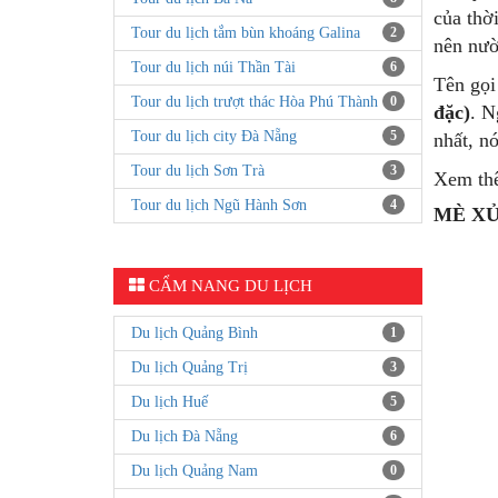
của thờ
Tour du lịch tắm bùn khoáng Galina
2
nên nườ
Tour du lịch núi Thần Tài
6
Tên gọi
Tour du lịch trượt thác Hòa Phú Thành
0
đặc)
. N
Tour du lịch city Đà Nẵng
5
nhất, n
Tour du lịch Sơn Trà
3
Xem th
Tour du lịch Ngũ Hành Sơn
4
MÈ XỬ
CẨM NANG DU LỊCH
Du lịch Quảng Bình
1
Du lịch Quảng Trị
3
Du lịch Huế
5
Du lịch Đà Nẵng
6
Du lịch Quảng Nam
0