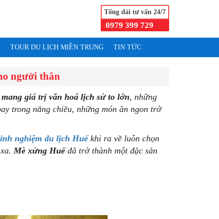
Tổng đài tư vấn 24/7
0979 399 729
I
TOUR DU LỊCH MIỀN TRUNG
TIN TỨC
ho người thân
mang giá trị văn hoá lịch sử to lớn
, những
bay trong nắng chiều, những món ăn ngon trở
inh nghiệm du lịch Huế
khi ra về luôn chọn
 xa.
Mè xửng Huế
đã trở thành một đặc sản