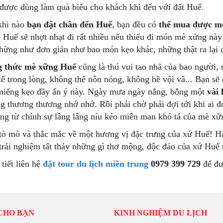
được dùng làm quà biếu cho khách khi đến với đất Huế.
khi nào
bạn đặt chân đến Huế
, bạn đều có
thể mua được m
 Huế sẽ nhợt nhạt đi rất nhiều nếu thiếu đi món mè xửng này
hừng như đơn giản như bao món kẹo khác, những thật ra lại 
 thức mè xững Huế
cũng là thú vui tao nhã của bao người, 
 tế trong lòng, không thể nôn nóng, không hề vội vã... Bạn s
iếng kẹo đầy ẩn ý này. Ngày mưa ngày nắng, bỗng một
vài
ng thương thương nhớ nhớ. Rồi phải chờ phải đợi tới khi ai 
ng từ chính sự lâng lâng níu kéo miên man khó tả của mè xữ
 tò mò và thắc mắc về một hương vị đặc trưng của xứ Huế! 
trải nghiệm tất thảy những gì thơ mộng, độc đáo của xứ Huế 
tiết liên hệ
đặt tour du lịch miền trung
0979 399 729
để đượ
CHO BẠN
KINH NGHIỆM DU LỊCH