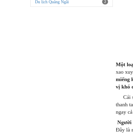
Du lịch Quảng Ngãi
2
Một loạ
xao xuy
miếng k
vị khó 
Cái sự 
thanh t
ngay cả
Người
Đây là 