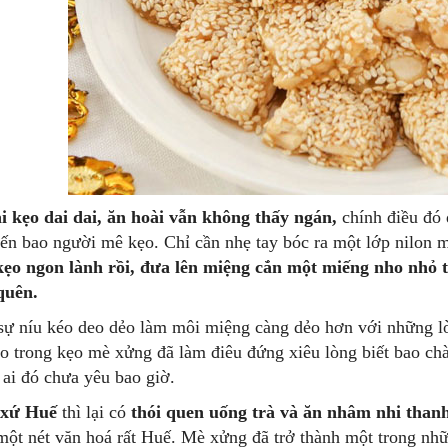
i kẹo dai dai, ăn hoài vẫn không thấy ngán,
chính điều đó 
ến bao người mê kẹo. Chỉ cần nhẹ tay bóc ra một lớp nilon m
ẹo ngon lành rồi, đưa lên miệng cắn một miếng nho nhỏ 
quên.
níu kéo deo dẻo làm môi miệng càng dẻo hơn với những lời 
ao trong kẹo mè xửng đã làm điêu đứng xiêu lòng biết bao chà
 ai đó chưa yêu bao giờ.
 xứ Huế
thì lại có
thói quen uống trà và ăn nhâm nhi than
một nét văn hoá rất Huế. Mè xửng đã trở thành một trong n