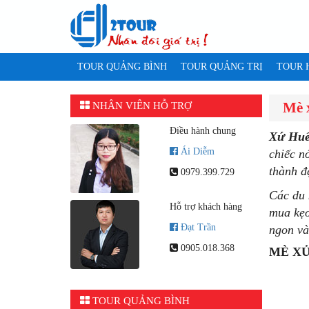
TOUR QUẢNG BÌNH
TOUR QUẢNG TRỊ
TOUR 
Mè 
NHÂN VIÊN HỖ TRỢ
Điều hành chung
Xứ
Huế 
Ái Diễm
chiếc n
thành đ
0979.399.729
Các du 
Hỗ trợ khách hàng
mua kẹo
Đạt Trần
ngon và
0905.018.368
MÈ XỬ
TOUR QUẢNG BÌNH