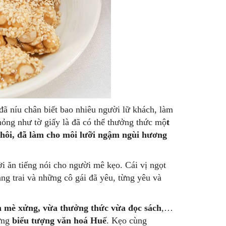
đã níu chân biết bao nhiêu người lữ khách, làm
ỏng như tờ giấy là đã có thể thưởng thức mộ
t
thôi, đã làm cho môi lưỡi ngậm ngùi hương
ăn tiếng nói cho người mê kẹo. Cái vị ngọt
ng trai và những cô gái đã yêu, từng yêu và
h mè xửng, vừa thưởng thức vừa đọc sách
,…
hững
biểu tượng văn hoá Huế
. Kẹo cùng