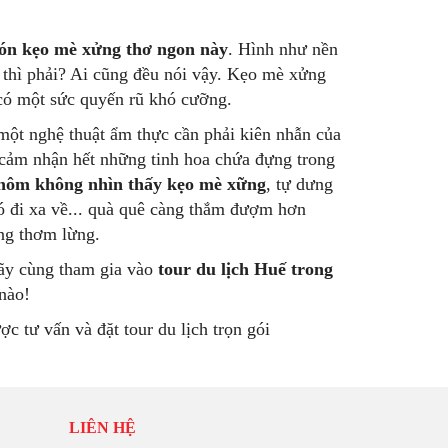
ón kẹo mè xửng thơ ngon này
. Hình như nền
 thì phải? Ai cũng đều nói vậy. Kẹo mè xửng
có một sức quyến rũ khó cưỡng.
một nghệ thuật ẩm thực cần phải kiên nhẫn của
ẽ cảm nhận hết những tinh hoa chứa đựng trong
 hôm không nhìn thấy kẹo mè xững
, tự dưng
đó đi xa về... quà quê càng thắm đượm hơn
ng thơm lừng.
Hãy cùng tham gia vào
tour du lịch Huế trong
nào!
c tư vấn và đặt tour du lịch trọn gói
LIÊN HỆ