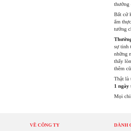
thưởng 
Bất cứ 
ẩm thực
tưởng c
Thưởng
sự tinh
những m
thấy lò
thêm cũ
Thật là
1 ngày
Mọi chi 
VỀ CÔNG TY
DÀNH 