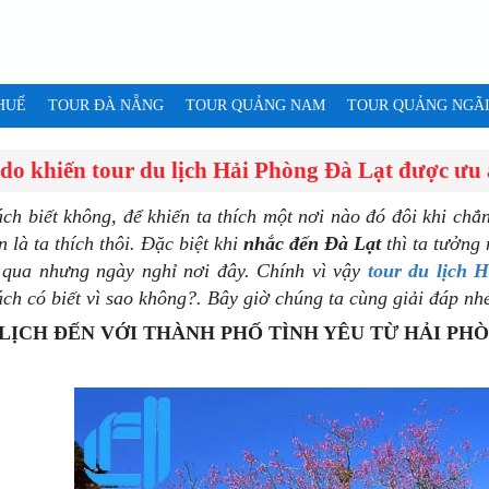
HUẾ
TOUR ĐÀ NẴNG
TOUR QUẢNG NAM
TOUR QUẢNG NGÃ
 do khiến tour du lịch Hải Phòng Đà Lạt được ưu 
ch biết không, để khiến ta thích một nơi nào đó đôi khi chẳn
 là ta thích thôi. Đặc biệt khi
nhắc đến Đà Lạt
thì ta tưởng 
i qua nhưng ngày nghỉ nơi đây. Chính vì vậy
tour du lịch 
ch có biết vì sao không?. Bây giờ chúng ta cùng giải đáp nhé
 LỊCH ĐẾN VỚI THÀNH PHỐ TÌNH YÊU TỪ HẢI PHÒ