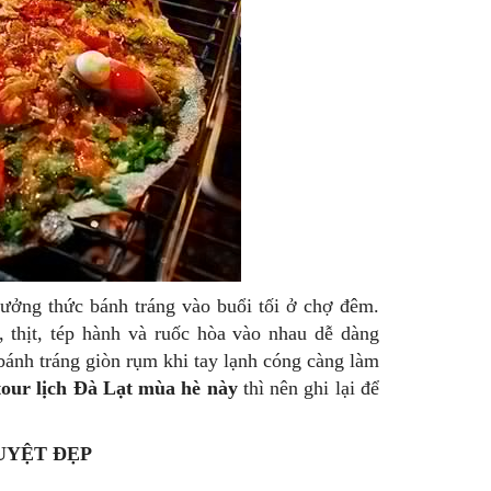
hưởng thức bánh tráng vào buổi tối ở chợ đêm.
 thịt, tép hành và ruốc hòa vào nhau dễ dàng
ánh tráng giòn rụm khi tay lạnh cóng càng làm
tour lịch Đà Lạt mùa hè này
thì nên ghi lại để
UYỆT ĐẸP