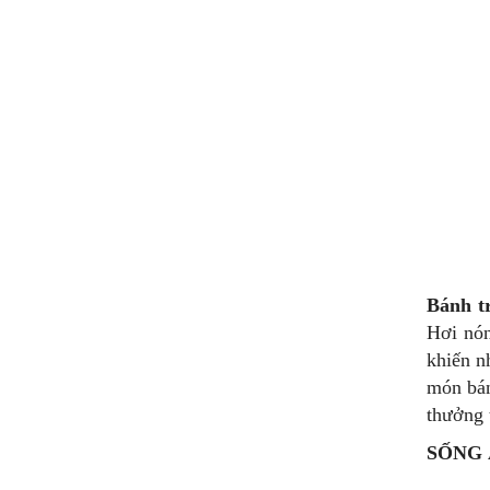
Bánh t
Hơi nón
khiến n
món bán
thưởng 
SỐNG 