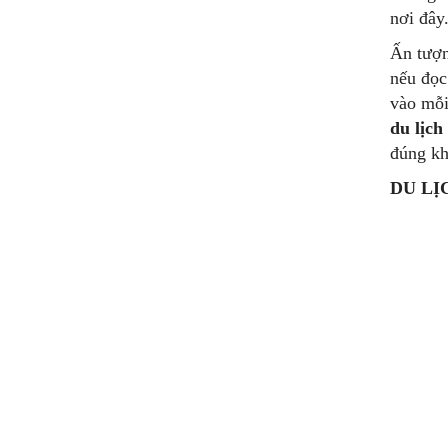
nơi đây
Ấn tượn
nếu đọc
vào mỗi
du lịch
đúng k
DU LỊ