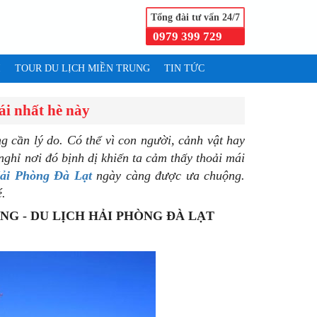
Tổng đài tư vấn 24/7
0979 399 729
I
TOUR DU LỊCH MIỀN TRUNG
TIN TỨC
ái nhất hè này
g cần lý do. Có thể vì con người, cảnh vật hay
nghỉ nơi đó bịnh dị khiến ta cảm thấy thoải mái
Hải Phòng Đà Lạt
ngày càng được ưa chuộng.
.
NG - DU LỊCH HẢI PHÒNG ĐÀ LẠT