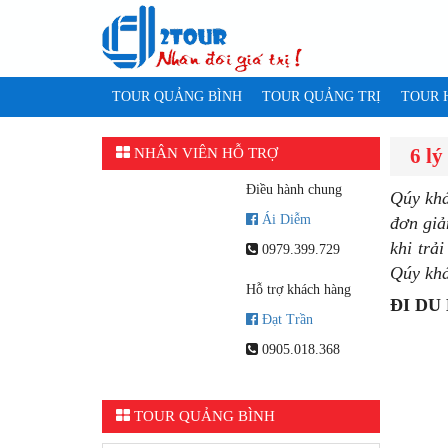
TOUR QUẢNG BÌNH
TOUR QUẢNG TRỊ
TOUR 
6 lý
NHÂN VIÊN HỖ TRỢ
Điều hành chung
Qúy
khá
Ái Diễm
đơn giản
khi trả
0979.399.729
Qúy khá
Hỗ trợ khách hàng
ĐI DU
Đạt Trần
0905.018.368
TOUR QUẢNG BÌNH