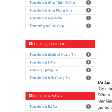
Tour du lịch động Thiên Đường
3
Tour du lịch động Phong Nha
1
Tour du lịch mạo hiểm
0
Tour viếng mộ bác Giáp
0
TOUR QUẢNG TRỊ
Tour du lịch thành cổ Quảng Trị
1
Tour du lịch DMZ
1
Tour city Quảng Trị
1
Tour du lịch biển Quảng Trị
0
Đà Lạt
đây như
D2tour 
TOUR ĐÀ NẴNG
như bằn
Tour du lịch Bà Nà
8
giờ bỏ 