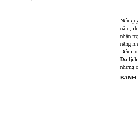
Nếu qu
năm, đư
nhận tr
nắng nh
Đến chi
Du lịc
nhưng q
BÁNH 