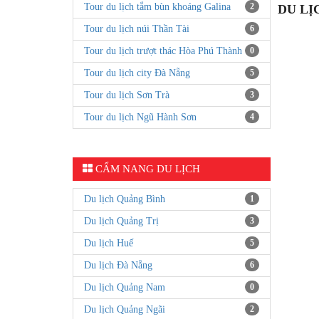
Tour du lịch tắm bùn khoáng Galina
2
DU LỊ
Tour du lịch núi Thần Tài
6
Tour du lịch trượt thác Hòa Phú Thành
0
Tour du lịch city Đà Nẵng
5
Tour du lịch Sơn Trà
3
Tour du lịch Ngũ Hành Sơn
4
CẨM NANG DU LỊCH
Du lịch Quảng Bình
1
Du lịch Quảng Trị
3
Du lịch Huế
5
Du lịch Đà Nẵng
6
Du lịch Quảng Nam
0
Du lịch Quảng Ngãi
2