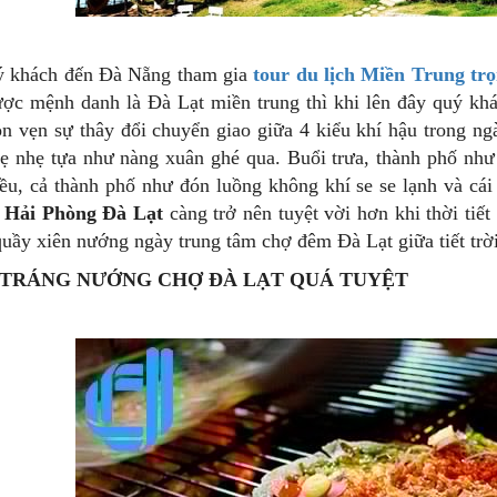
ý khách đến Đà Nẵng tham gia
tour du lịch Miền Trung trọ
ợc mệnh danh là Đà Lạt miền trung thì khi lên đây quý kh
ọn vẹn sự thây đổi chuyển giao giữa 4 kiểu khí hậu trong ng
ẹ nhẹ tựa như nàng xuân ghé qua. Buổi trưa, thành phố như
ều, cả thành phố như đón luồng không khí se se lạnh và cái 
h Hải Phòng Đà Lạt
càng trở nên tuyệt vời hơn khi thời tiế
uầy xiên nướng ngày trung tâm chợ đêm Đà Lạt giữa tiết trời
TRÁNG NƯỚNG CHỢ ĐÀ LẠT QUÁ TUYỆT