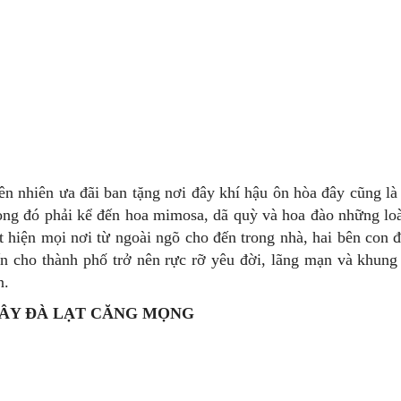
ên nhiên ưa đãi ban tặng nơi đây khí hậu ôn hòa đây cũng là đ
ong đó phải kể đến hoa mimosa, dã quỳ và hoa đào những loà
t hiện mọi nơi từ ngoài ngõ cho đến trong nhà, hai bên con
n cho thành phố trở nên rực rỡ yêu đời, lãng mạn và khun
n.
ÂY ĐÀ LẠT CĂNG MỌNG