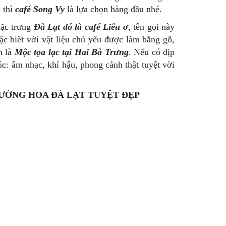
 thì
café Song Vy
là lựa chọn hàng đầu nhé.
đặc trưng
Đà Lạt đó là café Liễu ơ
, tên gọi này
ặc biêt với vật liệu chủ yếu được làm bằng gỗ,
n là
Mộc tọa lạc tại Hai Bà Trưng
. Nếu có dịp
c: âm nhạc, khí hậu, phong cảnh thật tuyệt vời
ƯỜNG HOA ĐÀ LẠT TUYỆT ĐẸP