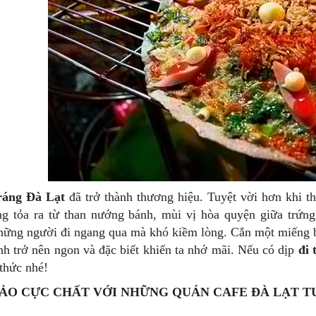
ráng Đà Lạt
đã trở thành thương hiệu. Tuyệt vời hơn khi t
g tỏa ra từ than nướng bánh, mùi vị hòa quyện giữa trứng,
hững người đi ngang qua mà khó kiềm lòng. Cắn một miếng b
h trở nên ngon và đặc biết khiến ta nhớ mãi. Nếu có dịp
đi 
thức nhé!
ẢO CỰC CHẤT VỚI NHỮNG QUÁN CAFE ĐÀ LẠT T