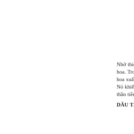
Nhờ thi
hoa. Tr
hoa xuấ
Nó khiế
thần tiê
DÂU T