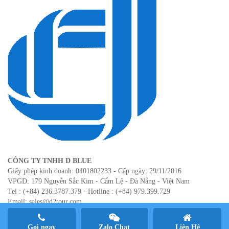
CÔNG TY TNHH D BLUE
Giấy phép kinh doanh: 0401802233 - Cấp ngày: 29/11/2016
VPGD: 179 Nguyễn Sắc Kim - Cẩm Lệ - Đà Nẵng - Việt Nam
Tel : (+84) 236.3787.379 - Hotline : (+84) 979.399.729
Email: sales@d2tour.com
Website: www.d2tour.com
Gọi ngay
Zalo Chat
Liên Hệ