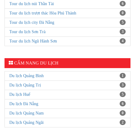
Tour du lịch núi Thần Tài
6
Tour du lịch trượt thác Hòa Phú Thành
0
Tour du lịch city Đà Nẵng
5
Tour du lịch Sơn Trà
3
Tour du lịch Ngũ Hành Sơn
4
CẨM NANG DU LỊCH
Du lịch Quảng Bình
1
Du lịch Quảng Trị
3
Du lịch Huế
5
Du lịch Đà Nẵng
6
Du lịch Quảng Nam
0
Du lịch Quảng Ngãi
2