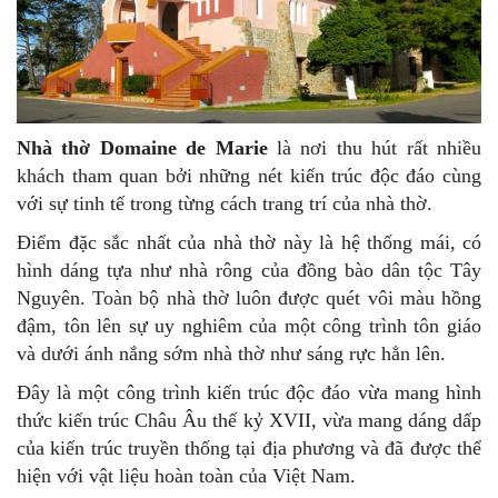
Nhà thờ Domaine de Marie
là nơi thu hút rất nhiều
khách tham quan bởi những nét kiến trúc độc đáo cùng
với sự tinh tế trong từng cách trang trí của nhà thờ.
Điểm đặc sắc nhất của nhà thờ này là hệ thống mái, có
hình dáng tựa như nhà rông của đồng bào dân tộc Tây
Nguyên. Toàn bộ nhà thờ luôn được quét vôi màu hồng
đậm, tôn lên sự uy nghiêm của một công trình tôn giáo
và dưới ánh nắng sớm nhà thờ như sáng rực hẳn lên.
Đây là một công trình kiến trúc độc đáo vừa mang hình
thức kiến trúc Châu Âu thế kỷ XVII, vừa mang dáng dấp
của kiến trúc truyền thống tại địa phương và đã được thể
hiện với vật liệu hoàn toàn của Việt Nam.