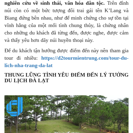
nghiên cứu về sinh thái, văn hóa dân tộc.
Trên đỉnh
núi còn có một bức tượng đôi trai gái tên K’Lang và
Biang đứng bên nhau, như để minh chứng cho sự tồn tại
vĩnh hằng của một mối tình chung thủy, là chứng nhân
cho những du khách đã từng đến, được nghe, được cảm
và thấy yêu hơn dãy núi huyền thoại này.
Để du khách tận hưởng được điểm đến này nên tham gia
tour đi nhiều:
https://d2tourmientrung.com/tour-du-
lich-nha-trang-da-lat
THUNG LŨNG TÌNH YÊU ĐIỂM ĐẾN LÝ TƯỞNG
DU LỊCH ĐÀ LẠT