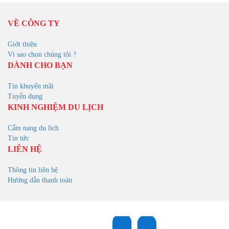
VỀ CÔNG TY
Giới thiệu
Vì sao chọn chúng tôi ?
DÀNH CHO BẠN
Tin khuyến mãi
Tuyển dụng
KINH NGHIỆM DU LỊCH
Cẩm nang du lich
Tin tức
LIÊN HỆ
Thông tin liên hệ
Hướng dẫn thanh toán