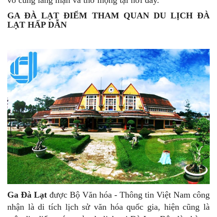
vô cùng lãng mạn và thơ mộng tại nơi đây.
GA ĐÀ LẠT ĐIỂM THAM QUAN DU LỊCH ĐÀ
LẠT HẤP DẪN
Ga Đà Lạt
được Bộ Văn hóa - Thông tin Việt Nam công
nhận là di tích lịch sử văn hóa quốc gia, hiện cũng là