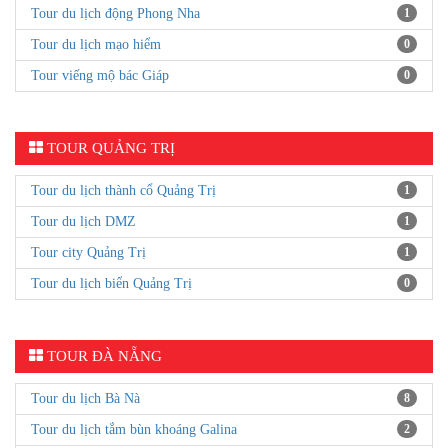
Tour du lịch động Phong Nha
1
Tour du lịch mạo hiểm
0
Tour viếng mộ bác Giáp
0
TOUR QUẢNG TRỊ
Tour du lịch thành cổ Quảng Trị
1
Tour du lịch DMZ
1
Tour city Quảng Trị
1
Tour du lịch biển Quảng Trị
0
TOUR ĐÀ NẴNG
Tour du lịch Bà Nà
8
Tour du lịch tắm bùn khoáng Galina
2