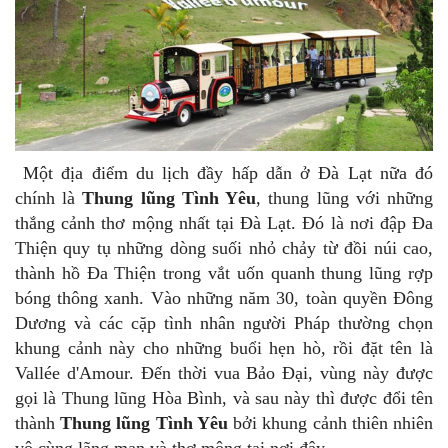
Một địa điểm du lịch đầy hấp dẫn ở Đà Lạt nữa đó
chính là
Thung lũng Tình Yêu
, thung lũng với những
thắng cảnh thơ mộng nhất tại Đà Lạt.
Đó là nơi đập Đa
Thiện quy tụ những dòng suối nhỏ chảy từ đồi núi cao,
thành hồ Đa Thiện trong vắt uốn quanh thung lũng rợp
bóng thông xanh. Vào những năm 30, toàn quyền Đông
Dương và các cặp tình nhân người Pháp thường chọn
khung cảnh này cho những buổi hẹn hò, rồi đặt tên là
Vallée d'Amour. Đến thời vua Bảo Đại, vùng này được
gọi là Thung lũng Hòa Bình, và sau này thì được đổi tên
thành
Thung lũng Tình Yêu
bởi khung cảnh thiên nhiên